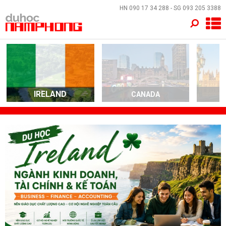
×
HN
090 17 34 288
- SG
093 205 3388
TRANG CHỦ
QUỐC GIA
EVENTS
IRELAND
CANADA
DỊCH VỤ
VỀ NAM PHONG
LIÊN HỆ