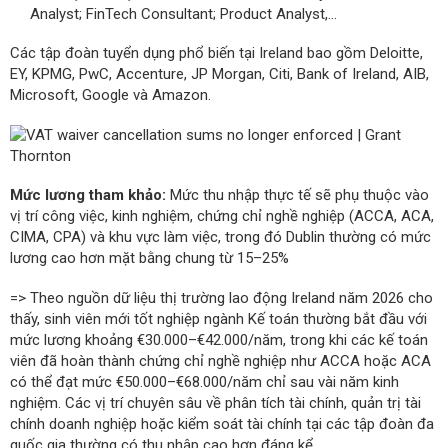
Analyst; FinTech Consultant; Product Analyst,...
Các tập đoàn tuyển dụng phổ biến tại Ireland bao gồm Deloitte,
EY, KPMG, PwC, Accenture, JP Morgan, Citi, Bank of Ireland, AIB,
Microsoft, Google và Amazon.
Mức lương tham khảo:
Mức thu nhập thực tế sẽ phụ thuộc vào
vị trí công việc, kinh nghiệm, chứng chỉ nghề nghiệp (ACCA, ACA,
CIMA, CPA) và khu vực làm việc, trong đó Dublin thường có mức
lương cao hơn mặt bằng chung từ 15–25%
=> Theo nguồn dữ liệu thị trường lao động Ireland năm 2026 cho
thấy, sinh viên mới tốt nghiệp ngành Kế toán thường bắt đầu với
mức lương khoảng €30.000–€42.000/năm, trong khi các kế toán
viên đã hoàn thành chứng chỉ nghề nghiệp như ACCA hoặc ACA
có thể đạt mức €50.000–€68.000/năm chỉ sau vài năm kinh
nghiệm. Các vị trí chuyên sâu về phân tích tài chính, quản trị tài
chính doanh nghiệp hoặc kiểm soát tài chính tại các tập đoàn đa
quốc gia thường có thu nhập cao hơn đáng kể.