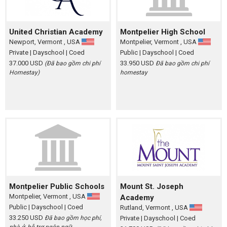
United Christian Academy
Montpelier High School
Newport, Vermont , USA
Montpelier, Vermont , USA
Private
| Dayschool
| Coed
Public
| Dayschool
| Coed
37.000 USD
33.950 USD
(Đã bao gồm chi phí
Đã bao gồm chi phí
Homestay)
homestay
Montpelier Public Schools
Mount St. Joseph
Montpelier, Vermont , USA
Academy
Public
| Dayschool
| Coed
Rutland, Vermont , USA
33.250 USD
Đã bao gồm học phí,
Private
| Dayschool
| Coed
nhà ở, hỗ trợ ngôn ngữ