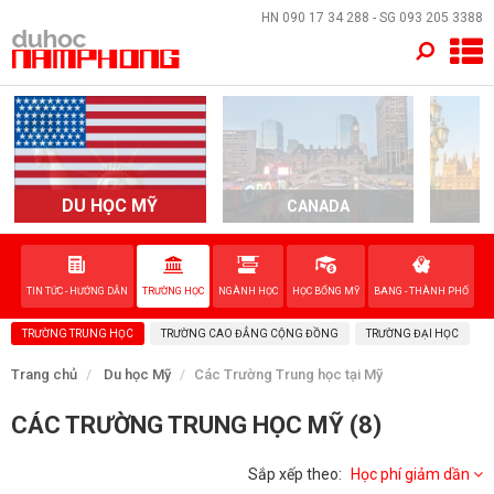
×
HN
090 17 34 288
- SG
093 205 3388
TRANG CHỦ
QUỐC GIA
DU HỌC MỸ
CANADA
EVENTS
DỊCH VỤ
TIN TỨC - HƯỚNG DẪN
TRƯỜNG HỌC
NGÀNH HỌC
HỌC BỔNG MỸ
BANG - THÀNH PHỐ
TRƯỜNG TRUNG HỌC
TRƯỜNG CAO ĐẲNG CỘNG ĐỒNG
TRƯỜNG ĐẠI HỌC
VỀ NAM PHONG
Trang chủ
Du học Mỹ
Các Trường Trung học tại Mỹ
LIÊN HỆ
CÁC TRƯỜNG TRUNG HỌC MỸ (8)
Sắp xếp theo:
Học phí giảm dần