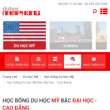
×
HN
090 17 34 288
- SG
093 205 3388
TRANG CHỦ
QUỐC GIA
EVENTS
DU HỌC MỸ
CANADA
DỊCH VỤ
TIN TỨC - HƯỚNG DẪN
TRƯỜNG HỌC
NGÀNH HỌC
HỌC BỔNG MỸ
BANG - THÀNH PHỐ
VỀ NAM PHONG
Trang chủ
Du học Mỹ
Học bổng Du học Mỹ
LIÊN HỆ
Học bổng Du học Mỹ bậc Đại học - Cao Đẳng
HỌC BỔNG DU HỌC
MỸ
BẬC
ĐẠI HỌC -
CAO ĐẲNG