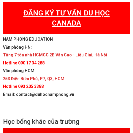
ĐĂNG KÝ TƯ VẤN DU HỌC
CANADA
NAM PHONG EDUCATION
Văn phòng HN:
Tầng 7 tòa nhà HCMCC 2B Văn Cao - Liễu Giai, Hà Nội
Hotline 090 17 34 288
Văn phòng HCM:
253 Điện Biên Phủ, P7, Q3, HCM
Hotline 093 205 3388
Email: contact@duhocnamphong.vn
Học bổng khác của trường