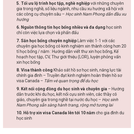
5. Tối ưu lộ trình học tập, nghề nghiệp
với những chuyên
gia trong nghề, số liệu ngành, nhu cầu xu hướng xã hội với
các công cụ chuyên sâu –
Học sinh Nam Phong dẫn đầu xu
hướng
6. Nguồn thông tin học bổng nhiều và đa dạng
học sinh
chỉ còn việc lựa chọn và phấn đấu
7. Săn học bổng chuyên nghiệp
Làm việc 1-1 với các
chuyên gia học bổng có kinh nghiệm xin thành công hơn 20
tỉ học bổng / năm : Hướng dẫn viết thư xin học bổng, Kế
hoạch học tập, CV, Thư giới thiệu (LOR), luyện phỏng vấn
xin học bổng
8. Visa thành công
Khảo sát hồ sơ học sinh, năng lực tài
chính gia đình – Truyền đạt kinh nghiệm hoàn thiện hồ sơ
visa Canada –
Tấm vé quan trọng để du học
9. Kết nối cộng đồng du học sinh và chuyên gia
– Hướng
dẫn trước khi du học, kết nối cựu sinh viên, các thầy cô
giáo, chuyên gia trong nghề tại nước du học –
Học sinh
Nam Phong sẵn sàng hành trang, rộng mở tương lai
10. Hỗ trợ xin visa Canada lên tới 10 năm
cho gia đình du
học sinh