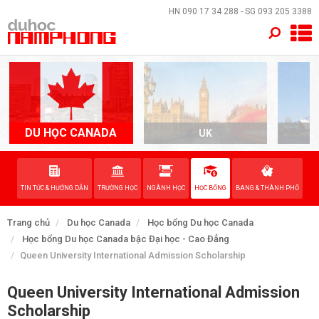
×
HN
090 17 34 288
- SG
093 205 3388
TRANG CHỦ
QUỐC GIA
EVENTS
DU HỌC CANADA
UK
A
DỊCH VỤ
TIN TỨC & HƯỚNG DẪN
TRƯỜNG HỌC
NGÀNH HỌC
HỌC BỔNG
BANG & THÀNH PHỐ
VỀ NAM PHONG
Trang chủ
Du học Canada
Học bổng Du học Canada
LIÊN HỆ
Học bổng Du học Canada bậc Đại học - Cao Đẳng
Queen University International Admission Scholarship
Queen University International Admission
Scholarship