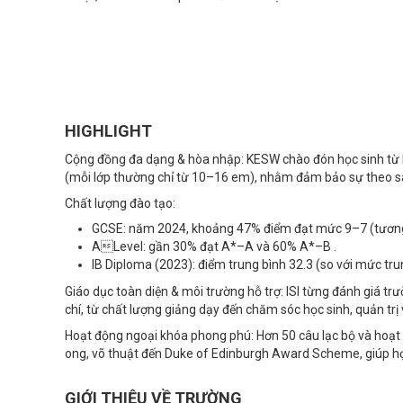
HIGHLIGHT
Cộng đồng đa dạng & hòa nhập: KESW chào đón học sinh từ kh
(mỗi lớp thường chỉ từ 10–16 em), nhằm đảm bảo sự theo sát
Chất lượng đào tạo:
GCSE: năm 2024, khoảng 47% điểm đạt mức 9–7 (tương
ALevel: gần 30% đạt A*–A và 60% A*–B .
IB Diploma (2023): điểm trung bình 32.3 (so với mức trung
Giáo dục toàn diện & môi trường hỗ trợ: ISI từng đánh giá t
chí, từ chất lượng giảng dạy đến chăm sóc học sinh, quản trị 
Hoạt động ngoại khóa phong phú: Hơn 50 câu lạc bộ và hoạt đ
ong, võ thuật đến Duke of Edinburgh Award Scheme, giúp học
GIỚI THIỆU VỀ TRƯỜNG