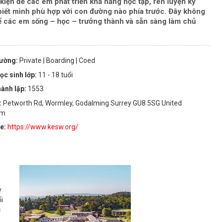
kiện để các em phát triển khả năng học tập, rèn luyện kỹ
biết mình phù hợp với con đường nào phía trước
. Đây không
 để các em sống – học – trưởng thành và sẵn sàng làm chủ
rường:
Private
| Boarding
| Coed
ọc sinh lớp:
11 - 18 tuổi
ành lập:
1553
:
Petworth Rd, Wormley, Godalming Surrey GU8 5SG United
om
te:
https://www.kesw.org/
y
i
c