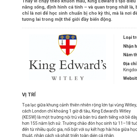
Thay vì chạy theo khuôn mẫu, King Edward’s tạo điều 
năng sống, định hình cá tính – và quan trọng nhất là,
chỉ là nơi để học sinh chuẩn bị cho kỳ thi, mà là nơi
tương lai trong một thế giới đầy biến động.
Loại t
Nhận h
Năm th
Địa chỉ
Kingd
Websi
VỊ TRÍ
Tọa lạc giữa khung cảnh thiên nhiên rộng lớn tại vùng Witley,
cách London chỉ khoảng 1 giờ đi tàu, King Edward’s Witley
(KESW) là một trường nội trú và bán trú danh tiếng với bề dà
hơn 155 năm lịch sử. Trường chào đón học sinh từ 11–18 tuổ
đến từ nhiều quốc gia, nổi bật với sự kết hợp hài hòa giữa họ
thuật, nhân cách và phát triển toàn diện cá nhân.