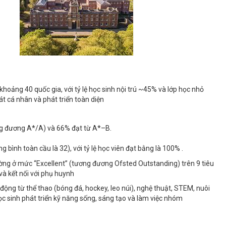
oảng 40 quốc gia, với tỷ lệ học sinh nội trú ~45% và lớp học nhỏ
 cá nhân và phát triển toàn diện
 đương A*/A) và 66% đạt từ A*–B.
 bình toàn cầu là 32), với tỷ lệ học viên đạt bằng là 100% .
rường ở mức “Excellent” (tương đương Ofsted Outstanding) trên 9 tiêu
và kết nối với phụ huynh
ộng từ thể thao (bóng đá, hockey, leo núi), nghệ thuật, STEM, nuôi
 sinh phát triển kỹ năng sống, sáng tạo và làm việc nhóm