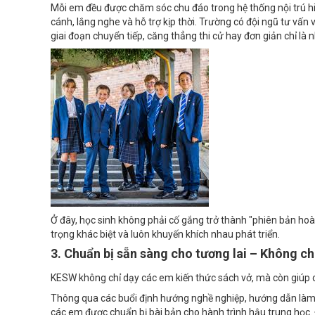
Mỗi em đều được chăm sóc chu đáo trong hệ thống nội trú hi
cánh, lắng nghe và hỗ trợ kịp thời. Trường có đội ngũ tư vấ
giai đoạn chuyển tiếp, căng thẳng thi cử hay đơn giản chỉ là
Ở đây, học sinh không phải cố gắng trở thành "phiên bản ho
trọng khác biệt và luôn khuyến khích nhau phát triển.
3. Chuẩn bị sẵn sàng cho tương lai – Không chỉ
KESW không chỉ dạy các em kiến thức sách vở, mà còn giúp c
Thông qua các buổi định hướng nghề nghiệp, hướng dẫn làm 
các em được chuẩn bị bài bản cho hành trình hậu trung học. 