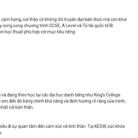
 cảm hứng, nơi thầy cô không chỉ truyền đạt kiến thức mà còn khơi
 song song chương trình GCSE, A Level và Tú tài quốc tế IB
ọn học thuật phù hợp với mục tiêu riêng.
và đang theo học tại các đại học danh tiếng như King’s College
c em đến đó bằng chính khả năng và định hướng rõ ràng của mình,
hất với bản thân.
thiếu đi sự quan tâm đến cảm xúc và tinh thần. Tại KESW, sức khỏe
u.