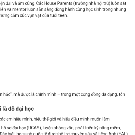
ện đại và ấm cúng. Các House Parents (trưởng nhà nội trú) luôn sát
n viên và mentor luôn sẵn sàng đồng hành cùng học sinh trong những
 những cảm xúc vụn vặt của tuổi teen.
àn hảo", mà được là chính mình – trong một cộng đồng đa dạng, tôn
 là đỗ đại học
ác em hiểu mình, hiểu thế giới và hiểu điều mình muốn làm.
hồ sơ đại học (UCAS), luyện phỏng vấn, phát triển kỹ năng mềm,
Đặc biệt, học sinh quốc tế được hỗ trợ chuyên sâu về tiếng Anh (EAL)