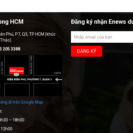
òng HCM
Đăng ký nhận Enews d
iên Phủ, P7, Q3, TP HCM (khúc
 Thảo)
3 205 3388
ờng đi trên Google Map
c:
8h30 – 18h00
– 12h00