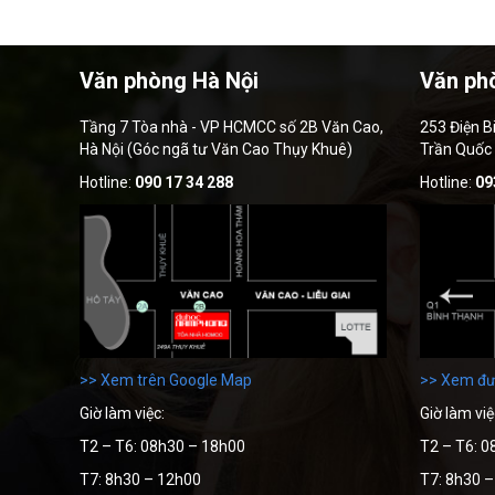
Văn phòng Hà Nội
Văn ph
Tầng 7 Tòa nhà - VP HCMCC số 2B Văn Cao,
253 Điện B
Hà Nội (Góc ngã tư Văn Cao Thụy Khuê)
Trần Quốc
Hotline:
090 17 34 288
Hotline:
09
>> Xem trên Google Map
>> Xem đư
Giờ làm việc:
Giờ làm việ
T2 – T6: 08h30 – 18h00
T2 – T6: 0
T7: 8h30 – 12h00
T7: 8h30 