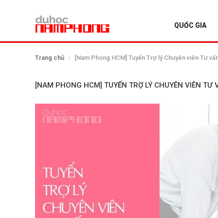
QUỐC GIA
TRANG CHỦ
Trang chủ
[Nam Phong HCM] Tuyển Trợ lý Chuyên viên Tư vấn
QUỐC GIA
[NAM PHONG HCM] TUYỂN TRỢ LÝ CHUYÊN VIÊN TƯ V
EVENTS
DỊCH VỤ
VỀ NAM PHONG
LIÊN HỆ