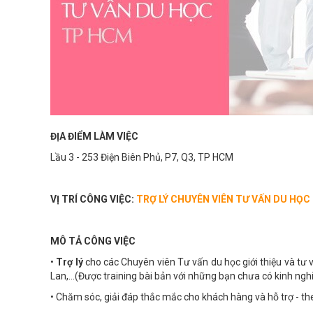
ĐỊA ĐIỂM LÀM VIỆC
Lầu 3 - 253 Điện Biên Phủ, P7, Q3, TP HCM
VỊ TRÍ CÔNG VIỆC:
TRỢ LÝ CHUYÊN VIÊN TƯ VẤN DU HỌC
MÔ TẢ CÔNG VIỆC
•
Trợ lý
cho các Chuyên viên Tư vấn du học giới thiệu và tư 
Lan,…(Được training bài bản với những bạn chưa có kinh ngh
• Chăm sóc, giải đáp thắc mắc cho khách hàng và hỗ trợ - the