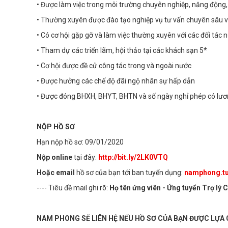
• Được làm việc trong môi trường chuyên nghiệp, năng động, 
• Thường xuyên được đào tạo nghiệp vụ tư vấn chuyên sâu 
• Có cơ hội gặp gỡ và làm việc thường xuyên với các đối tác 
• Tham dự các triển lãm, hội thảo tại các khách sạn 5*
• Cơ hội được đề cử công tác trong và ngoài nước
• Được hưởng các chế độ đãi ngộ nhân sự hấp dẫn
• Được đóng BHXH, BHYT, BHTN và số ngày nghỉ phép có lươn
NỘP HỒ SƠ
Hạn nộp hồ sơ: 09/01/2020
Nộp online
tại đây:
http://bit.ly/2LK0VTQ
Hoặc email
hồ sơ của bạn tới ban tuyển dụng:
namphong.t
---- Tiêu đề mail ghi rõ:
Họ tên ứng viên - Ứng tuyển Trợ lý
NAM PHONG SẼ LIÊN HỆ NẾU HỒ SƠ CỦA BẠN ĐƯỢC LỰA 