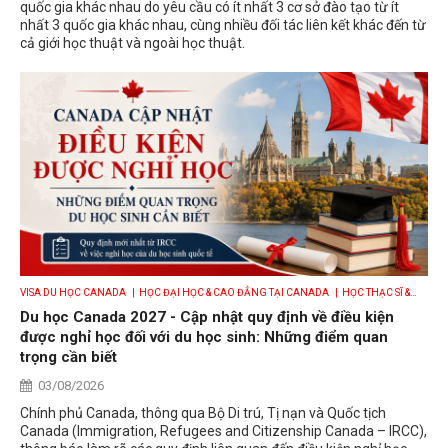
quốc gia khác nhau do yêu cầu có ít nhất 3 cơ sở đào tạo từ ít
nhất 3 quốc gia khác nhau, cùng nhiều đối tác liên kết khác đến từ
cả giới học thuật và ngoài học thuật.
VISA DU HỌC CANADA
| HỌC ĐẠI HỌC & CAO ĐẲNG TẠI CANADA
| HỌC THẠC SĨ &
SAU ĐẠI HỌC TẠI CANADA
| DU HỌC CANADA THEO NGÀNH
Du học Canada 2027 - Cập nhật quy định về điều kiện
được nghỉ học đối với du học sinh: Những điểm quan
trọng cần biết
03/08/2026
Chính phủ Canada, thông qua Bộ Di trú, Tị nạn và Quốc tịch
Canada (Immigration, Refugees and Citizenship Canada – IRCC),