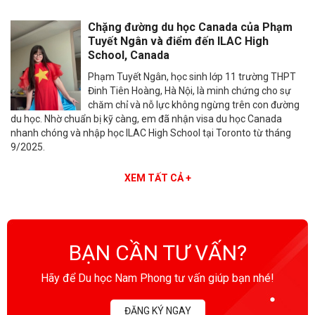
Chặng đường du học Canada của Phạm
Tuyết Ngân và điểm đến ILAC High
School, Canada
Phạm Tuyết Ngân, học sinh lớp 11 trường THPT
Đinh Tiên Hoàng, Hà Nội, là minh chứng cho sự
chăm chỉ và nỗ lực không ngừng trên con đường
du học. Nhờ chuẩn bị kỹ càng, em đã nhận visa du học Canada
nhanh chóng và nhập học ILAC High School tại Toronto từ tháng
9/2025.
XEM TẤT CẢ +
BẠN CẦN TƯ VẤN?
Hãy để Du học Nam Phong tư vấn giúp bạn nhé!
ĐĂNG KÝ NGAY