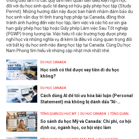
thông báo làm rõ các quy định liên quan đến điều kiện nghỉ học
đối với du học sinh quốc tế đang sở hữu giấy phép học tập (Study
Permit). Những hướng dẫn này được ban hành nhằm đảm bảo du
học sinh vẫn duy trì tình trạng hợp pháp tại Canada, đồng thời
tránh ảnh hưởng đến việc học tập, làm việc và các hồ sơ xin gia
hạn giấy phép học tập hoặc Giấy phép Làm việc Sau Tốt nghiệp
(PGWP) trong tương lai. Việc hiểu rõ các trường hợp được phép
nghỉ học và những nghĩa vụ đi kèm là điều vô cùng quan trọng đối
với bất kỳ du học sinh nào đang học tập tại Canada. Cùng Du học
Nam Phong tìm hiểu về những cập nhật mới nhất nhé.
DU HỌC CANADA
Học sinh có thể được vay tiền đi du học
không?
DU HỌC CANADA
Cách dùng AI để tối ưu hóa bài luận (Personal
Statement) mà không bị đánh dấu "AI-
generated"
TỔNG QUAN DU HỌC MỸ
| DU HỌC CANADA
| TỔNG QUAN
DU HỌC CANADA
So sánh du học Mỹ và Canada: Chi phí, cơ hội
định cư, ngành học, cơ hội việc làm