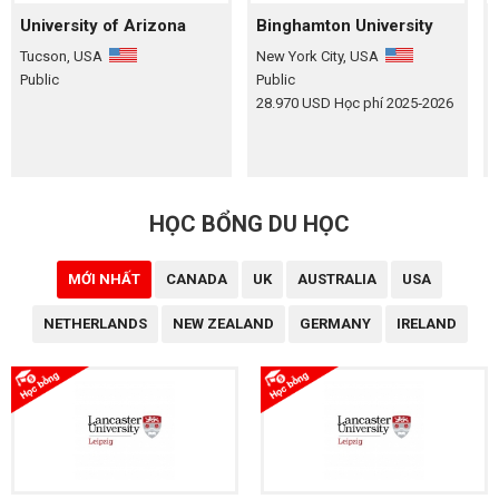
University of Arizona
Binghamton University
Tucson, USA
New York City, USA
Public
Public
P
28.970 USD Học phí 2025‑2026
HỌC BỔNG DU HỌC
MỚI NHẤT
CANADA
UK
AUSTRALIA
USA
NETHERLANDS
NEW ZEALAND
GERMANY
IRELAND