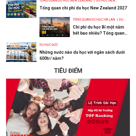
TỔNG QUAN DU HỌC NEW ZEALAND
| DU HỌC NEW
ZEALAND
| HỌC TRUNG HỌC Ở NEW ZEALAND
| HỌC CAO
Tổng quan chi phí du học New Zealand 2027
ĐẲNG Ở NEW ZEALAND
| HỌC ĐẠI HỌC TẠI NEW ZEALAND
|
HỌC THẠC SĨ TẠI NEW ZEALAND
TỔNG QUAN DU HỌC HÀ LAN
| DU
HỌC HÀ LAN
| HỌC ĐẠI HỌC TẠI HÀ
Chi phí du học Bỉ một năm
LAN
hết bao nhiêu? Tổng quan
học phí, sinh hoạt và phụ phí
2027
DU HỌC ĐỨC
Những nước nào du học với ngân sách dưới
600tr/ năm?
TIÊU ĐIỂM