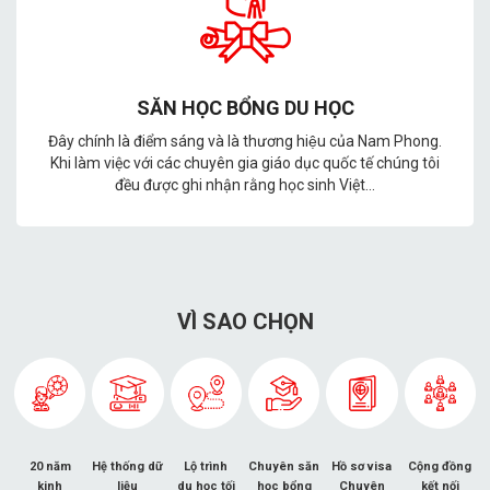
SĂN HỌC BỔNG DU HỌC
Đây chính là điểm sáng và là thương hiệu của Nam Phong.
Khi làm việc với các chuyên gia giáo dục quốc tế chúng tôi
đều được ghi nhận rằng học sinh Việt...
VÌ SAO CHỌN
20 năm
Hệ thống dữ
Lộ trình
Chuyên săn
Hồ sơ visa
Cộng đồng
kinh
liệu
du học tối
học bổng
Chuyên
kết nối