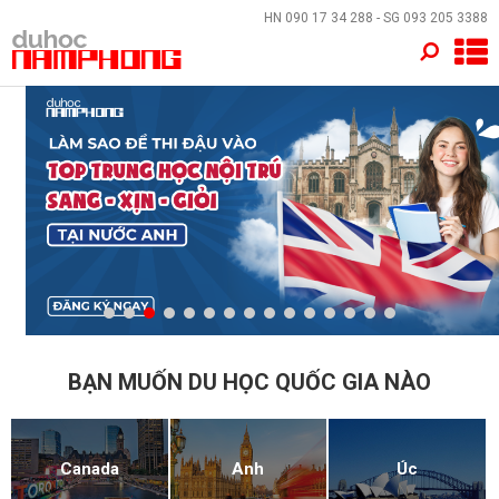
×
HN
090 17 34 288
- SG
093 205 3388
TRANG CHỦ
QUỐC GIA
EVENTS
DỊCH VỤ
VỀ NAM PHONG
LIÊN HỆ
BẠN MUỐN DU HỌC QUỐC GIA NÀO
Canada
Anh
Úc