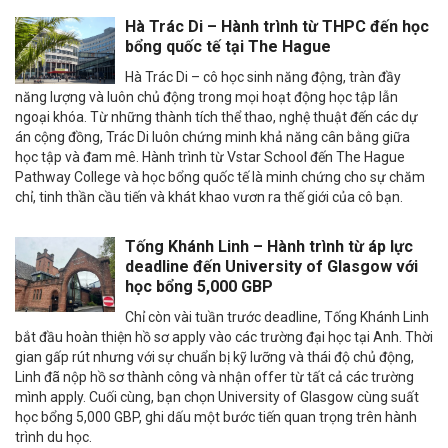
Hà Trác Di – Hành trình từ THPC đến học
bổng quốc tế tại The Hague
Hà Trác Di – cô học sinh năng động, tràn đầy
năng lượng và luôn chủ động trong mọi hoạt động học tập lẫn
ngoại khóa. Từ những thành tích thể thao, nghệ thuật đến các dự
án cộng đồng, Trác Di luôn chứng minh khả năng cân bằng giữa
học tập và đam mê. Hành trình từ Vstar School đến The Hague
Pathway College và học bổng quốc tế là minh chứng cho sự chăm
chỉ, tinh thần cầu tiến và khát khao vươn ra thế giới của cô bạn.
Tống Khánh Linh – Hành trình từ áp lực
deadline đến University of Glasgow với
học bổng 5,000 GBP
Chỉ còn vài tuần trước deadline, Tống Khánh Linh
bắt đầu hoàn thiện hồ sơ apply vào các trường đại học tại Anh. Thời
gian gấp rút nhưng với sự chuẩn bị kỹ lưỡng và thái độ chủ động,
Linh đã nộp hồ sơ thành công và nhận offer từ tất cả các trường
mình apply. Cuối cùng, bạn chọn University of Glasgow cùng suất
học bổng 5,000 GBP, ghi dấu một bước tiến quan trọng trên hành
trình du học.