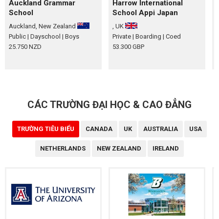
Auckland Grammar
Harrow International
School
School Appi Japan
Auckland, New Zealand
, UK
Public
| Dayschool
| Boys
Private
| Boarding
| Coed
P
25.750 NZD
53.300 GBP
CÁC TRƯỜNG ĐẠI HỌC & CAO ĐẲNG
TRƯỜNG TIÊU BIỂU
CANADA
UK
AUSTRALIA
USA
NETHERLANDS
NEW ZEALAND
IRELAND