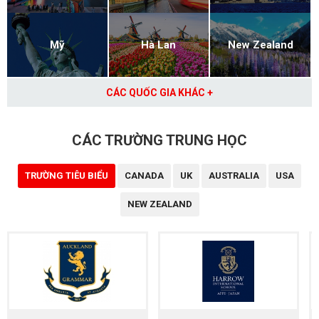
Mỹ
Hà Lan
New Zealand
CÁC QUỐC GIA KHÁC +
CÁC TRƯỜNG TRUNG HỌC
TRƯỜNG TIÊU BIỂU
CANADA
UK
AUSTRALIA
USA
NEW ZEALAND