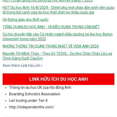
[HOT] Chấn động học bổng du học Anh kỳ tháng 1.2025
HOT Du học Anh 16/8/2024 - Chính phủ mới chào đón sinh viên quốc
tế trong bối cảnh visa du học thắt chặt tại nhiều quốc gia
Hệ thống giáo dục Anh quốc
TỔNG QUAN DU HỌC ANH - 18 ĐIỀU QUAN TRỌNG CẦN BIẾT
Cơ hội chuyển tiếp vào Cử nhân ngành Điều dưỡng tại Đại học Aston
University trong năm 2025
NHỮNG THÔNG TIN QUAN TRỌNG NHẤT VỀ VISA ANH 2024
Nguyễn Thị Minh Thảo - Thạc Sỹ TESOL - Du Học Chắc Chắn Là Lựa
Chọn Sáng Suốt Của Em
Xem thêm Link hữu ích
LINK HỮU ÍCH DU HỌC ANH
Thông tin du học UK của Hội đồng Anh
Boarding Schools’s Association
List trường under Tier 4
http://independenthe.com/