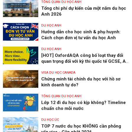
TỔNG QUAN DU HỌC ANH
Tổng chi phí dự kiến của một năm du học
Anh 2026
DU HỌC ANH
Hướng dẫn cho học sinh & phụ huynh:
Cách chọn đơn vị tư vấn du học Anh
DU HỌC ANH
[HOT] OxfordAQA công bố loạt thay đổi
quan trọng đối với kỳ thi quốc tế GCSE, AS
và A level
VISA DU HỌC CANADA
Chứng minh tài chính du học với hồ sơ
kinh doanh tự do?
TỔNG QUAN DU HỌC ANH
Lớp 12 đi du học có kịp không? Timeline
chuẩn cho mỗi nước
DU HỌC ÚC
TOP 7 nước du học KHÔNG cần phỏng
vấn visa - Cập nhật 2026