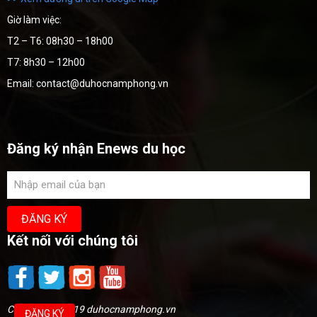
Giờ làm việc:
T2 – T6: 08h30 – 18h00
T7: 8h30 – 12h00
Email: contact@duhocnamphong.vn
Đăng ký nhận Enews du học
Kết nối với chúng tôi
Copyright @2019 duhocnamphong.vn
ĐĂNG KÝ