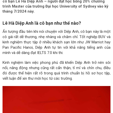
cô bạn Lê Hà Diệp Anh – người đạt học bổng 20% chương
trình Master của trường Đại học University of Sydney vào kỳ
tháng 7/2024 này.
Lê Hà Diệp Anh là cô bạn như thế nào?
Ấn tượng đầu tiên khi nói chuyện với Diệp Anh, cô bạn này là một
cô gái rất dễ thương, nhẹ nhàng và chăm chỉ. Tốt nghiệp BUV và
kinh nghiệm thực tập ở nhiều khách sạn lớn như JW Marriot hay
Pan Pacific Hanoi, Diệp Anh tự tin với khả năng tiếng anh của
mình và dễ dàng đạt IELTS 7.0 khi thi.
Kinh nghiệm làm việc phong phú đã khiến Diệp Anh trở nên sôi
nổi, năng động nhưng cũng rất cẩn thận, tỉ mỉ và chỉn chu, điều
đó được thể hiện rất rõ trong quá trình chuẩn bị hồ sơ học tập,
viết luận để xin thư mời học từ các trường.