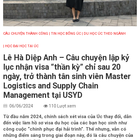
CÂU CHUYỆN THÀNH CÔNG
| TIN HỌC BỔNG ÚC
| DU HỌC ÚC THEO NGÀNH
| HỌC ĐẠI HỌC TẠI ÚC
Lê Hà Diệp Anh – Câu chuyện lập kỷ
lục nhận visa “thần kỳ” chỉ sau 20
ngày, trở thành tân sinh viên Master
Logistics and Supply Chain
Management tại USYD
06/06/2024
110 Lượt xem
Từ đầu năm 2024, chính sách xét visa của Úc thay đổi, dẫn
đến việc làm hồ sơ visa du học của các bạn học sinh như
công cuộc “chinh phục đại hải trình”. Thế nhưng, vẫn có
những điểm sáng trong giai đoạn này, đó là câu chuyện của