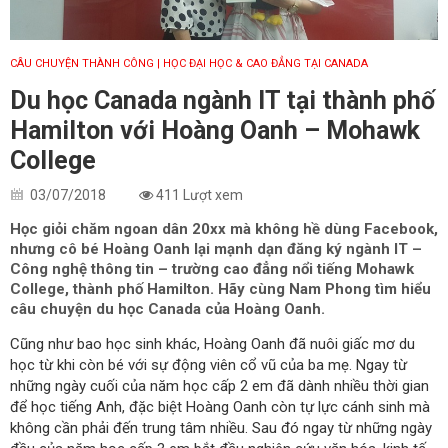
CÂU CHUYỆN THÀNH CÔNG
| HỌC ĐẠI HỌC & CAO ĐẲNG TẠI CANADA
Du học Canada ngành IT tại thành phố
Hamilton với Hoàng Oanh – Mohawk
College
03/07/2018
411 Lượt xem
Học giỏi chăm ngoan dân 20xx mà không hề dùng Facebook,
nhưng cô bé Hoàng Oanh lại mạnh dạn đăng ký ngành IT –
Công nghệ thông tin – trường cao đẳng nổi tiếng Mohawk
College, thành phố Hamilton. Hãy cùng Nam Phong tìm hiểu
câu chuyện du học Canada của Hoàng Oanh.
Cũng như bao học sinh khác, Hoàng Oanh đã nuôi giấc mơ du
học từ khi còn bé với sự động viên cổ vũ của ba mẹ. Ngay từ
những ngày cuối của năm học cấp 2 em đã dành nhiều thời gian
để học tiếng Anh, đặc biệt Hoàng Oanh còn tự lực cánh sinh mà
không cần phải đến trung tâm nhiều. Sau đó ngay từ những ngày