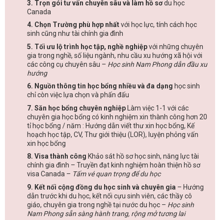
3. Trọn gói tư vấn chuyên sâu và làm hồ sơ
du học
Canada
4. Chọn Trường phù hợp nhất
với học lực, tính cách học
sinh cũng như tài chính gia đình
5. Tối ưu lộ trình học tập, nghề nghiệp
với những chuyên
gia trong nghề, số liệu ngành, nhu cầu xu hướng xã hội với
các công cụ chuyên sâu –
Học sinh Nam Phong dẫn đầu xu
hướng
6. Nguồn thông tin học bổng nhiều và đa dạng
học sinh
chỉ còn việc lựa chọn và phấn đấu
7. Săn học bổng chuyên nghiệp
Làm việc 1-1 với các
chuyên gia học bổng có kinh nghiệm xin thành công hơn 20
tỉ học bổng / năm : Hướng dẫn viết thư xin học bổng, Kế
hoạch học tập, CV, Thư giới thiệu (LOR), luyện phỏng vấn
xin học bổng
8. Visa thành công
Khảo sát hồ sơ học sinh, năng lực tài
chính gia đình – Truyền đạt kinh nghiệm hoàn thiện hồ sơ
visa Canada –
Tấm vé quan trọng để du học
9. Kết nối cộng đồng du học sinh và chuyên gia
– Hướng
dẫn trước khi du học, kết nối cựu sinh viên, các thầy cô
giáo, chuyên gia trong nghề tại nước du học –
Học sinh
Nam Phong sẵn sàng hành trang, rộng mở tương lai