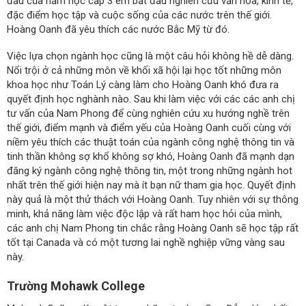
đầu của năm học cấp 3 em bắt đầu nghiên cứu văn hóa, kinh tế,
đặc điểm học tập và cuộc sống của các nước trên thế giới.
Hoàng Oanh đã yêu thích các nước Bắc Mỹ từ đó.
Việc lựa chọn ngành học cũng là một câu hỏi không hề dễ dàng.
Nổi trội ở cả những môn về khối xã hội lại học tốt những môn
khoa học như Toán Lý càng làm cho Hoàng Oanh khó đưa ra
quyết định học nghành nào. Sau khi làm việc với các các anh chị
tư vấn của Nam Phong để cùng nghiên cứu xu hướng nghề trên
thế giới, điểm mạnh và điểm yếu của Hoàng Oanh cuối cùng với
niềm yêu thích các thuật toán của ngành công nghệ thông tin và
tinh thần không sợ khổ không sợ khó, Hoàng Oanh đã mạnh dạn
đăng ký ngành công nghệ thông tin, một trong những ngành hot
nhất trên thế giới hiện nay mà ít bạn nữ tham gia học. Quyết định
này quả là một thử thách với Hoàng Oanh. Tuy nhiên với sự thông
minh, khả năng làm việc độc lập và rất ham học hỏi của mình,
các anh chị Nam Phong tin chắc rằng Hoàng Oanh sẽ học tập rất
tốt tại Canada và có một tương lai nghề nghiệp vững vàng sau
này.
Trường Mohawk College