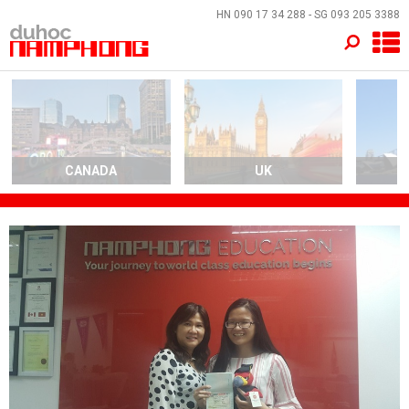
×
HN
090 17 34 288
- SG
093 205 3388
TRANG CHỦ
QUỐC GIA
EVENTS
CANADA
UK
A
DỊCH VỤ
VỀ NAM PHONG
LIÊN HỆ