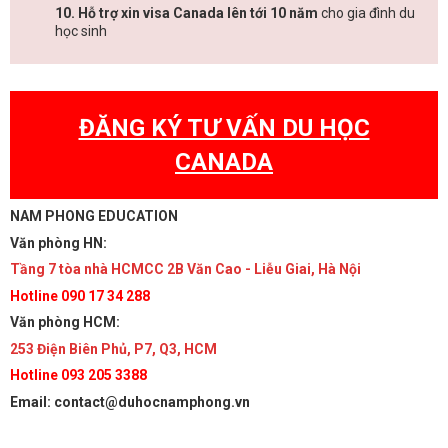
10. Hỗ trợ xin visa Canada lên tới 10 năm
cho gia đình du
học sinh
ĐĂNG KÝ TƯ VẤN DU HỌC
CANADA
NAM PHONG EDUCATION
Văn phòng HN:
Tầng 7 tòa nhà HCMCC 2B Văn Cao - Liễu Giai, Hà Nội
Hotline 090 17 34 288
Văn phòng HCM:
253 Điện Biên Phủ, P7, Q3, HCM
Hotline 093 205 3388
Email: contact@duhocnamphong.vn