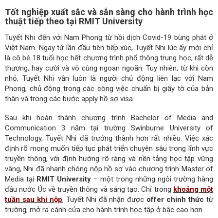
Tốt nghiệp xuất sắc và sẵn sàng cho hành trình học
thuật tiếp theo tại RMIT University
Tuyết Nhi đến với Nam Phong từ hồi dịch Covid-19 bùng phát ở
Việt Nam. Ngay từ lần đầu tiên tiếp xúc, Tuyết Nhi lúc ấy mới chỉ
là cô bé 18 tuổi học hết chương trình phổ thông trung học, rất dễ
thương, hay cười và vô cùng ngoan ngoãn. Tuy nhiên, từ khi còn
nhỏ, Tuyết Nhi vẫn luôn là người chủ động liên lạc với Nam
Phong, chủ động trong các công việc chuẩn bị giấy tờ của bản
thân và trong các bước apply hồ sơ visa.
Sau khi hoàn thành chương trình Bachelor of Media and
Communication 3 năm tại trường Swinburne University of
Technology, Tuyết Nhi đã trưởng thành hơn rất nhiều. Việc xác
định rõ mong muốn tiếp tục phát triển chuyên sâu trong lĩnh vực
truyền thông, với định hướng rõ ràng và nền tảng học tập vững
vàng, Nhi đã nhanh chóng nộp hồ sơ vào chương trình Master of
Media tại
RMIT University
– một trong những ngôi trường hàng
đầu nước Úc về truyền thông và sáng tạo. Chỉ trong
khoảng một
tuần sau khi nộp
, Tuyết Nhi đã nhận được
offer chính thức
từ
trường, mở ra cánh cửa cho hành trình học tập ở bậc cao hơn.