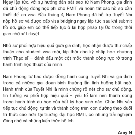
Ngay lập tức, với sự hướng dẫn sát sao từ Nam Phong, gia đình
đã chủ động đóng học phí cho RMIT và hoàn tất các hồ sơ cần
thiết để xin visa. Đầu tháng 4, Nam Phong đã hỗ trợ Tuyết Nhi
nộp hồ sơ và được cấp visa bridging ngay lập tức sau khi submit
hồ sơ, giúp em có thể tiếp tục ở lại hợp pháp tại Úc trong thời
gian chờ xét duyệt.
Nhờ sự phối hợp hiệu quả giữa gia đình, học nhận được thư chấp
thuận cho student visa mới, kịp thời cho kỳ nhập học chương
trình Thạc sĩ – đánh dấu một cột mốc thành công rực rỡ trong
hành trình học thuật của mình.
Nam Phong tự hào được đồng hành cùng Tuyết Nhi và gia đình
trong cả những giai đoạn bình thường lẫn tình huống bất ngờ.
Hành trình của Tuyết Nhi là minh chứng rõ nét cho sự chủ động,
tin tưởng và phối hợp hiệu quả – yếu tố làm nên thành công
trong hành trình du học của bất kỳ học sinh nào. Chúc Nhi vẫn
tiếp tục chủ động, tự tin và thành công trên con đường theo đuổi
tri thức cao hơn tại trường đại học RMIT, có những trải nghiệm
đáng nhớ và những kiến thức bổ ích.
Amy N