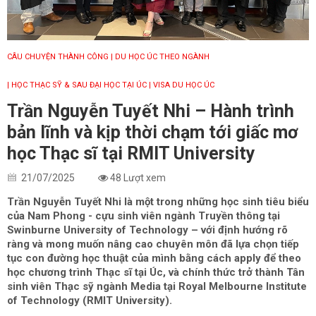
CÂU CHUYỆN THÀNH CÔNG
| DU HỌC ÚC THEO NGÀNH
| HỌC THẠC SỸ & SAU ĐẠI HỌC TẠI ÚC
| VISA DU HỌC ÚC
Trần Nguyễn Tuyết Nhi – Hành trình
bản lĩnh và kịp thời chạm tới giấc mơ
học Thạc sĩ tại RMIT University
21/07/2025
48 Lượt xem
Trần Nguyễn Tuyết Nhi là một trong những học sinh tiêu biểu
của Nam Phong - cựu sinh viên ngành Truyền thông tại
Swinburne University of Technology – với định hướng rõ
ràng và mong muốn nâng cao chuyên môn đã lựa chọn tiếp
tục con đường học thuật của mình bằng cách apply để theo
học chương trình Thạc sĩ tại Úc, và chính thức trở thành Tân
sinh viên Thạc sỹ ngành Media tại Royal Melbourne Institute
of Technology (RMIT University).