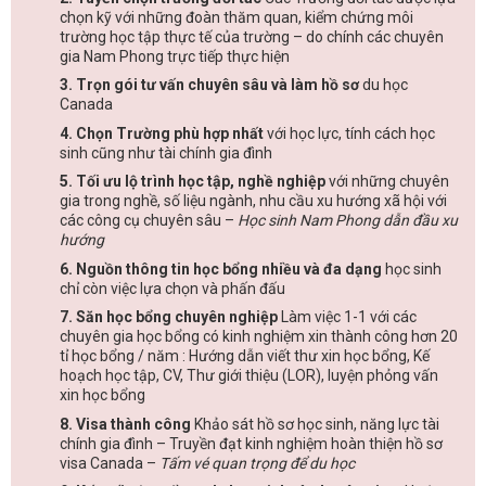
chọn kỹ với những đoàn thăm quan, kiểm chứng môi
trường học tập thực tế của trường – do chính các chuyên
gia Nam Phong trực tiếp thực hiện
3. Trọn gói tư vấn chuyên sâu và làm hồ sơ
du học
Canada
4. Chọn Trường phù hợp nhất
với học lực, tính cách học
sinh cũng như tài chính gia đình
5. Tối ưu lộ trình học tập, nghề nghiệp
với những chuyên
gia trong nghề, số liệu ngành, nhu cầu xu hướng xã hội với
các công cụ chuyên sâu –
Học sinh Nam Phong dẫn đầu xu
hướng
6. Nguồn thông tin học bổng nhiều và đa dạng
học sinh
chỉ còn việc lựa chọn và phấn đấu
7. Săn học bổng chuyên nghiệp
Làm việc 1-1 với các
chuyên gia học bổng có kinh nghiệm xin thành công hơn 20
tỉ học bổng / năm : Hướng dẫn viết thư xin học bổng, Kế
hoạch học tập, CV, Thư giới thiệu (LOR), luyện phỏng vấn
xin học bổng
8. Visa thành công
Khảo sát hồ sơ học sinh, năng lực tài
chính gia đình – Truyền đạt kinh nghiệm hoàn thiện hồ sơ
visa Canada –
Tấm vé quan trọng để du học