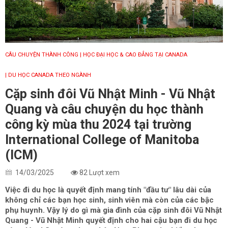
CÂU CHUYỆN THÀNH CÔNG
| HỌC ĐẠI HỌC & CAO ĐẲNG TẠI CANADA
| DU HỌC CANADA THEO NGÀNH
Cặp sinh đôi Vũ Nhật Minh - Vũ Nhật
Quang và câu chuyện du học thành
công kỳ mùa thu 2024 tại trường
International College of Manitoba
(ICM)
14/03/2025
82 Lượt xem
Việc đi du học là quyết định mang tính "đầu tư" lâu dài của
không chỉ các bạn học sinh, sinh viên mà còn của các bậc
phụ huynh. Vậy lý do gì mà gia đình của cặp sinh đôi Vũ Nhật
Quang - Vũ Nhật Minh quyết định cho hai cậu bạn đi du học