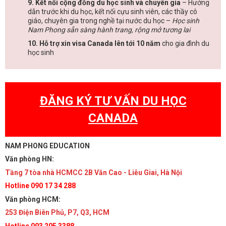
9. Kết nối cộng đồng du học sinh và chuyên gia
– Hướng
dẫn trước khi du học, kết nối cựu sinh viên, các thầy cô
giáo, chuyên gia trong nghề tại nước du học –
Học sinh
Nam Phong sẵn sàng hành trang, rộng mở tương lai
10. Hỗ trợ xin visa Canada lên tới 10 năm
cho gia đình du
học sinh
ĐĂNG KÝ TƯ VẤN DU HỌC
CANADA
NAM PHONG EDUCATION
Văn phòng HN:
Tầng 7 tòa nhà HCMCC 2B Văn Cao - Liễu Giai, Hà Nội
Hotline 090 17 34 288
Văn phòng HCM:
253 Điện Biên Phủ, P7, Q3, HCM
Hotline 093 205 3388