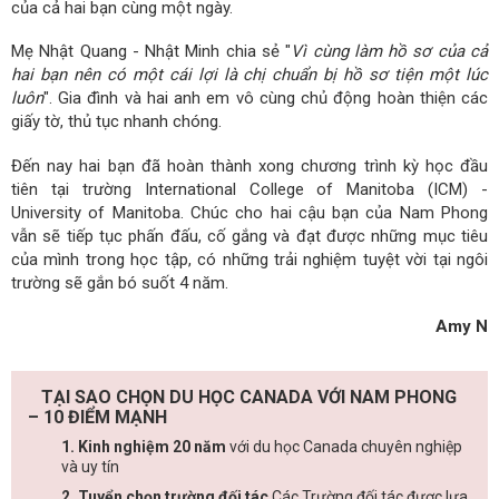
của cả hai bạn cùng một ngày.
Mẹ Nhật Quang - Nhật Minh chia sẻ "
Vì cùng làm hồ sơ của cả
hai bạn nên có một cái lợi là chị chuẩn bị hồ sơ tiện một lúc
luôn
". Gia đình và hai anh em vô cùng chủ động hoàn thiện các
giấy tờ, thủ tục nhanh chóng.
Đến nay hai bạn đã hoàn thành xong chương trình kỳ học đầu
tiên tại trường International College of Manitoba (ICM) -
University of Manitoba. Chúc cho hai cậu bạn của Nam Phong
vẫn sẽ tiếp tục phấn đấu, cố gắng và đạt được những mục tiêu
của mình trong học tập, có những trải nghiệm tuyệt vời tại ngôi
trường sẽ gắn bó suốt 4 năm.
Amy N
TẠI SAO CHỌN DU HỌC CANADA VỚI NAM PHONG
– 10 ĐIỂM MẠNH
1. Kinh nghiệm 20 năm
với du học Canada chuyên nghiệp
và uy tín
2. Tuyển chọn trường đối tác
Các Trường đối tác được lựa