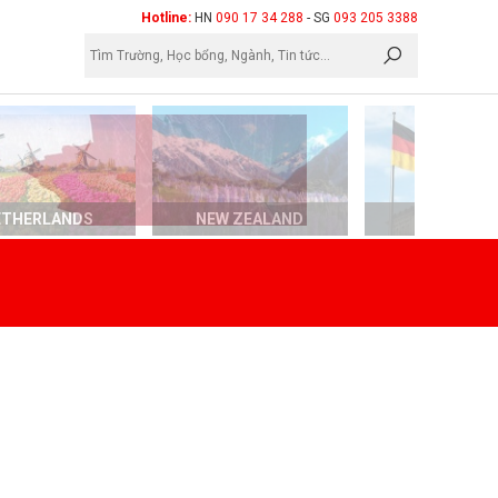
×
Hotline:
HN
090 17 34 288
- SG
093 205 3388
ETHERLANDS
NEW ZEALAND
GERMAN