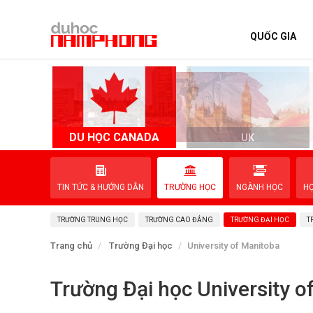
QUỐC GIA
TRANG CHỦ
QUỐC GIA
EVENTS
DU HỌC CANADA
D
UK
DỊCH VỤ
TIN TỨC & HƯỚNG DẪN
TRƯỜNG HỌC
NGÀNH HỌC
H
VỀ NAM PHONG
TRƯỜNG TRUNG HỌC
TRƯỜNG CAO ĐẲNG
TRƯỜNG ĐẠI HỌC
T
LIÊN HỆ
Trang chủ
Trường Đại học
University of Manitoba
Trường Đại học University o