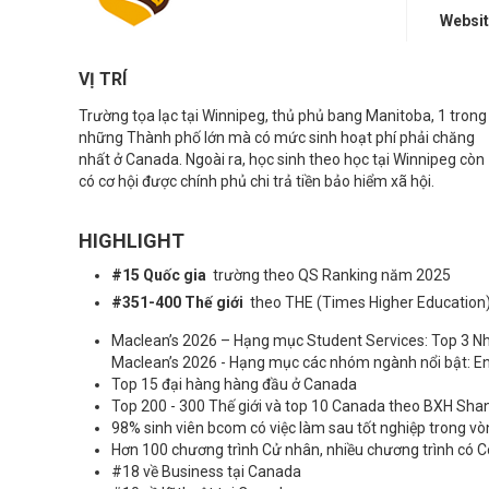
Websi
VỊ TRÍ
Trường tọa lạc tại Winnipeg, thủ phủ bang Manitoba, 1 trong
những Thành phố lớn mà có mức sinh hoạt phí phải chăng
nhất ở Canada. Ngoài ra, học sinh theo học tại Winnipeg còn
có cơ hội được chính phủ chi trả tiền bảo hiểm xã hội.
HIGHLIGHT
#15 Quốc gia
trường
theo QS Ranking năm 2025
#351-400 Thế giới
theo THE (Times Higher Educatio
Maclean’s 2026 – Hạng mục Student Services: Top 3 N
Maclean’s 2026 - Hạng mục các nhóm ngành nổi bật: E
Top 15 đại hàng hàng đầu ở Canada
Top 200 - 300 Thế giới và top 10 Canada theo BXH Sha
98% sinh viên bcom có việc làm sau tốt nghiệp trong vò
Hơn 100 chương trình Cử nhân, nhiều chương trình có C
#18 về Business tại Canada