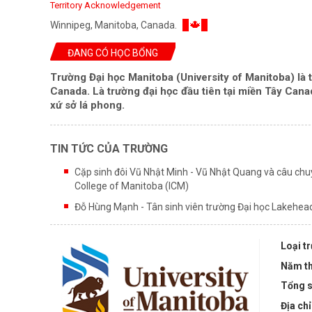
Territory Acknowledgement
Winnipeg, Manitoba, Canada.
ĐANG CÓ HỌC BỔNG
Trường Đại học Manitoba (University of Manitoba) là t
Canada. Là trường đại học đầu tiên tại miền Tây Can
xứ sở lá phong.
TIN TỨC CỦA TRƯỜNG
Cặp sinh đôi Vũ Nhật Minh - Vũ Nhật Quang và câu chu
College of Manitoba (ICM)
Đỗ Hùng Mạnh - Tân sinh viên trường Đại học Lakehead 
Loại t
Năm th
Tổng s
Địa chỉ