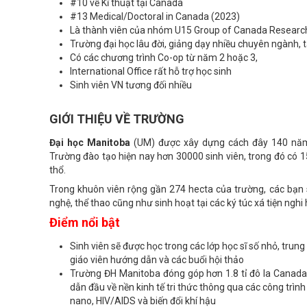
#10 về Kĩ thuật tại Canada
#13 Medical/Doctoral in Canada (2023)
Là thành viên của nhóm U15 Group of Canada Research
Trường đại học lâu đời, giảng dạy nhiều chuyên ngành, 
Có các chương trình Co-op từ năm 2 hoặc 3,
International Office rất hỗ trợ học sinh
Sinh viên VN tương đối nhiều
GIỚI THIỆU VỀ TRƯỜNG
Đại học Manitoba
(UM) được xây dựng cách đây 140 năm, 
Trường đào tạo hiện nay hơn 30000 sinh viên, trong đó có 15
thổ.
Trong khuôn viên rộng gần 274 hecta của trường, các bạn 
nghệ, thể thao cũng như sinh hoạt tại các ký túc xá tiện nghi
Điểm nổi bật
Sinh viên sẽ được học trong các lớp học sĩ số nhỏ, trun
giáo viên hướng dẫn và các buổi hội thảo
Trường ĐH Manitoba đóng góp hơn 1.8 tỉ đô la Canada 
dẫn đầu về nền kinh tế tri thức thông qua các công trì
nano, HIV/AIDS và biến đổi khí hậu