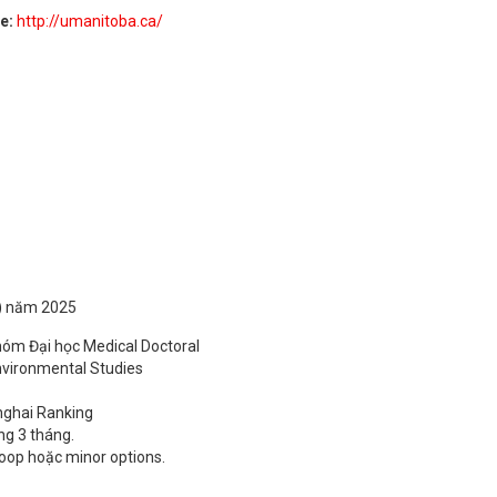
te:
http://umanitoba.ca/
n) năm 2025
hóm Đại học Medical Doctoral
nvironmental Studies
nghai Ranking
ng 3 tháng.
oop hoặc minor options.