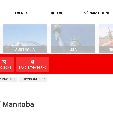
EVENTS
DỊCH VỤ
VỀ NAM PHONG
AUSTRALIA
USA
N
ỌC BỔNG
BANG & THÀNH PHỐ
RƯỜNG DỰ BỊ
TRƯỜNG ANH NGỮ
f Manitoba