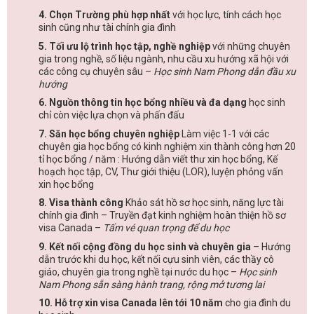
4. Chọn Trường phù hợp nhất
với học lực, tính cách học
sinh cũng như tài chính gia đình
5. Tối ưu lộ trình học tập, nghề nghiệp
với những chuyên
gia trong nghề, số liệu ngành, nhu cầu xu hướng xã hội với
các công cụ chuyên sâu –
Học sinh Nam Phong dẫn đầu xu
hướng
6. Nguồn thông tin học bổng nhiều và đa dạng
học sinh
chỉ còn việc lựa chọn và phấn đấu
7. Săn học bổng chuyên nghiệp
Làm việc 1-1 với các
chuyên gia học bổng có kinh nghiệm xin thành công hơn 20
tỉ học bổng / năm : Hướng dẫn viết thư xin học bổng, Kế
hoạch học tập, CV, Thư giới thiệu (LOR), luyện phỏng vấn
xin học bổng
8. Visa thành công
Khảo sát hồ sơ học sinh, năng lực tài
chính gia đình – Truyền đạt kinh nghiệm hoàn thiện hồ sơ
visa Canada –
Tấm vé quan trọng để du học
9. Kết nối cộng đồng du học sinh và chuyên gia
– Hướng
dẫn trước khi du học, kết nối cựu sinh viên, các thầy cô
giáo, chuyên gia trong nghề tại nước du học –
Học sinh
Nam Phong sẵn sàng hành trang, rộng mở tương lai
10. Hỗ trợ xin visa Canada lên tới 10 năm
cho gia đình du