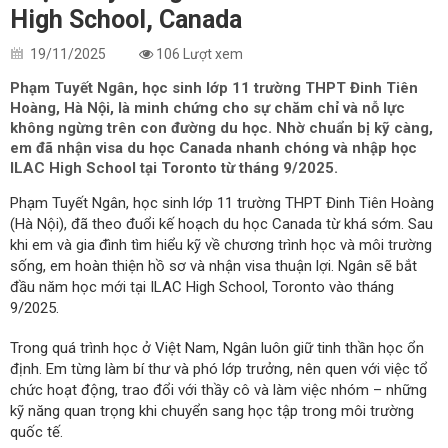
High School, Canada
19/11/2025
106 Lượt xem
Phạm Tuyết Ngân, học sinh lớp 11 trường THPT Đinh Tiên
Hoàng, Hà Nội, là minh chứng cho sự chăm chỉ và nỗ lực
không ngừng trên con đường du học. Nhờ chuẩn bị kỹ càng,
em đã nhận visa du học Canada nhanh chóng và nhập học
ILAC High School tại Toronto từ tháng 9/2025.
Phạm Tuyết Ngân, học sinh lớp 11 trường THPT Đinh Tiên Hoàng
(Hà Nội), đã theo đuổi kế hoạch du học Canada từ khá sớm. Sau
khi em và gia đình tìm hiểu kỹ về chương trình học và môi trường
sống, em hoàn thiện hồ sơ và nhận visa thuận lợi. Ngân sẽ bắt
đầu năm học mới tại ILAC High School, Toronto vào tháng
9/2025.
Trong quá trình học ở Việt Nam, Ngân luôn giữ tinh thần học ổn
định. Em từng làm bí thư và phó lớp trưởng, nên quen với việc tổ
chức hoạt động, trao đổi với thầy cô và làm việc nhóm – những
kỹ năng quan trọng khi chuyển sang học tập trong môi trường
quốc tế.