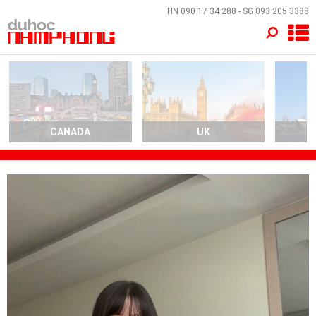
×
HN
090 17 34 288
- SG
093 205 3388
TRANG CHỦ
QUỐC GIA
EVENTS
CANADA
UK
A
DỊCH VỤ
VỀ NAM PHONG
LIÊN HỆ