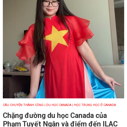
CÂU CHUYỆN THÀNH CÔNG
| DU HỌC CANADA
| HỌC TRUNG HỌC Ở CANADA
Chặng đường du học Canada của
Phạm Tuyết Ngân và điểm đến ILAC