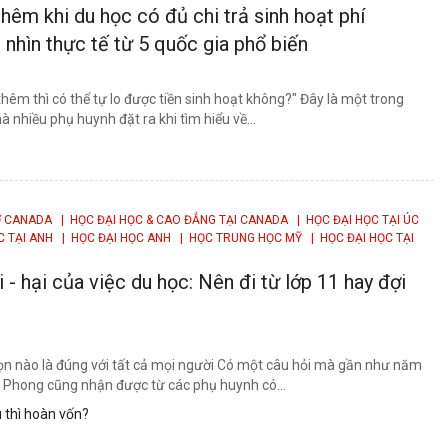
hêm khi du học có đủ chi trả sinh hoạt phí
nhìn thực tế từ 5 quốc gia phổ biến
thêm thì có thể tự lo được tiền sinh hoạt không?" Đây là một trong
 nhiều phụ huynh đặt ra khi tìm hiểu về...
Ở CANADA
| HỌC ĐẠI HỌC & CAO ĐẲNG TẠI CANADA
| HỌC ĐẠI HỌC TẠI ÚC
C TẠI ANH
| HỌC ĐẠI HỌC ANH
| HỌC TRUNG HỌC MỸ
| HỌC ĐẠI HỌC TẠI
i - hại của việc du học: Nên đi từ lớp 11 hay đợi
ọn nào là đúng với tất cả mọi người Có một câu hỏi mà gần như năm
Phong cũng nhận được từ các phụ huynh có...
 thì hoàn vốn?