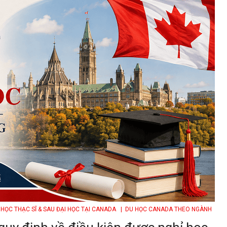
HỌC THẠC SĨ & SAU ĐẠI HỌC TẠI CANADA
| DU HỌC CANADA THEO NGÀNH