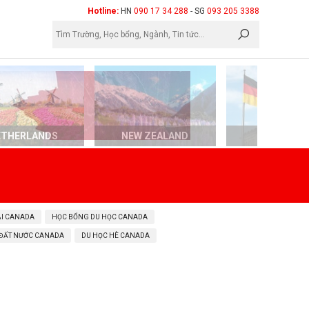
×
Hotline:
HN
090 17 34 288
- SG
093 205 3388
ETHERLANDS
NEW ZEALAND
GERMAN
ẠI CANADA
HỌC BỔNG DU HỌC CANADA
 ĐẤT NƯỚC CANADA
DU HỌC HÈ CANADA