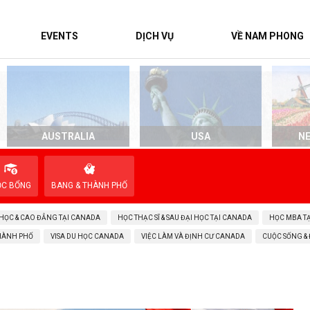
EVENTS
DỊCH VỤ
VỀ NAM PHONG
AUSTRALIA
USA
N
ỌC BỔNG
BANG & THÀNH PHỐ
 HỌC & CAO ĐẲNG TẠI CANADA
HỌC THẠC SĨ & SAU ĐẠI HỌC TẠI CANADA
HỌC MBA T
THÀNH PHỐ
VISA DU HỌC CANADA
VIỆC LÀM VÀ ĐỊNH CƯ CANADA
CUỘC SỐNG &