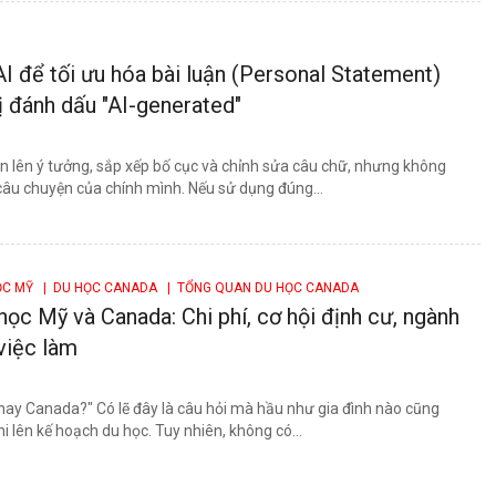
I để tối ưu hóa bài luận (Personal Statement)
 đánh dấu "AI-generated"
ạn lên ý tưởng, sắp xếp bố cục và chỉnh sửa câu chữ, nhưng không
câu chuyện của chính mình. Nếu sử dụng đúng...
ỌC MỸ
| DU HỌC CANADA
| TỔNG QUAN DU HỌC CANADA
học Mỹ và Canada: Chi phí, cơ hội định cư, ngành
 việc làm
hay Canada?" Có lẽ đây là câu hỏi mà hầu như gia đình nào cũng
i lên kế hoạch du học. Tuy nhiên, không có...