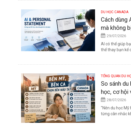
DU HỌC CANADA
Cách dùng A
mà không bị
29/07/2026
AI có thể giúp b
thể thay bạn kể 
TỔNG QUAN DU H
So sánh du 
học, cơ hội
28/07/2026
"Nên du học Mỹ 
từng cân nhắc kh