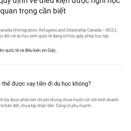
uy định về điều kiện được nghỉ học
 quan trọng cần biết
 Canada (Immigration, Refugees and Citizenship Canada – IRCC),
ọc đối với du học sinh quốc tế đang sở hữu giấy phép học tập
 quốc tế và điều kiện xin Giấy...
 thể được vay tiền đi du học không?
ích lũy được phần lớn chi phí nhưng chưa muốn rút vốn kinh doanh.
ờ bán đất, chưa kịp nhận tiền. Cũng có phụ huynh...