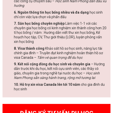
các công cụ chuyên sâu –
Học sinh Nam Phong dẫn đầu xu
hướng
6. Nguồn thông tin học bổng nhiều và đa dạng
học sinh
chỉ còn việc lựa chọn và phấn đấu
7. Săn học bổng chuyên nghiệp
Làm việc 1-1 với các
chuyên gia học bổng có kinh nghiệm xin thành công hơn 20
tỉ học bổng / năm : Hướng dẫn viết thư xin học bổng, Kế
hoạch học tập, CV, Thư giới thiệu (LOR), luyện phỏng vấn
xin học bổng
8. Visa thành công
Khảo sát hồ sơ học sinh, năng lực tài
chính gia đình – Truyền đạt kinh nghiệm hoàn thiện hồ sơ
visa Canada –
Tấm vé quan trọng để du học
9. Kết nối cộng đồng du học sinh và chuyên gia
– Hướng
dẫn trước khi du học, kết nối cựu sinh viên, các thầy cô
giáo, chuyên gia trong nghề tại nước du học –
Học sinh
Nam Phong sẵn sàng hành trang, rộng mở tương lai
10. Hỗ trợ xin visa Canada lên tới 10 năm
cho gia đình du
học sinh