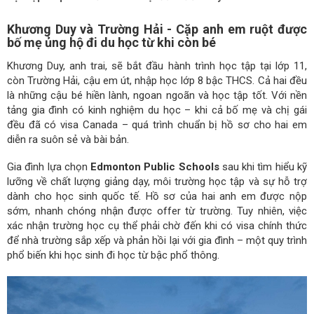
Khương Duy và Trường Hải - Cặp anh em ruột được
bố mẹ ủng hộ đi du học từ khi còn bé
Khương Duy, anh trai, sẽ bắt đầu hành trình học tập tại lớp 11,
còn Trường Hải, cậu em út, nhập học lớp 8 bậc THCS. Cả hai đều
là những cậu bé hiền lành, ngoan ngoãn và học tập tốt. Với nền
tảng gia đình có kinh nghiệm du học – khi cả bố mẹ và chị gái
đều đã có visa Canada – quá trình chuẩn bị hồ sơ cho hai em
diễn ra suôn sẻ và bài bản.
Gia đình lựa chọn
Edmonton Public Schools
sau khi tìm hiểu kỹ
lưỡng về chất lượng giảng dạy, môi trường học tập và sự hỗ trợ
dành cho học sinh quốc tế. Hồ sơ của hai anh em được nộp
sớm, nhanh chóng nhận được offer từ trường. Tuy nhiên, việc
xác nhận trường học cụ thể phải chờ đến khi có visa chính thức
để nhà trường sắp xếp và phản hồi lại với gia đình – một quy trình
phổ biến khi học sinh đi học từ bậc phổ thông.