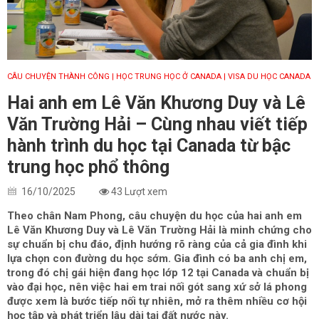
CÂU CHUYỆN THÀNH CÔNG
| HỌC TRUNG HỌC Ở CANADA
| VISA DU HỌC CANADA
Hai anh em Lê Văn Khương Duy và Lê
Văn Trường Hải – Cùng nhau viết tiếp
hành trình du học tại Canada từ bậc
trung học phổ thông
16/10/2025
43 Lượt xem
Theo chân Nam Phong, câu chuyện du học của hai anh em
Lê Văn Khương Duy và Lê Văn Trường Hải là minh chứng cho
sự chuẩn bị chu đáo, định hướng rõ ràng của cả gia đình khi
lựa chọn con đường du học sớm. Gia đình có ba anh chị em,
trong đó chị gái hiện đang học lớp 12 tại Canada và chuẩn bị
vào đại học, nên việc hai em trai nối gót sang xứ sở lá phong
được xem là bước tiếp nối tự nhiên, mở ra thêm nhiều cơ hội
học tập và phát triển lâu dài tại đất nước này.