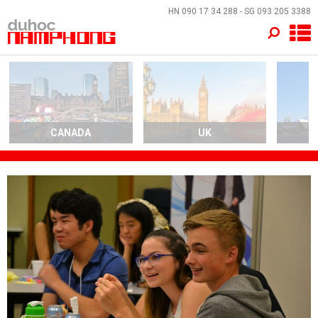
×
HN
090 17 34 288
- SG
093 205 3388
TRANG CHỦ
QUỐC GIA
EVENTS
CANADA
UK
A
DỊCH VỤ
VỀ NAM PHONG
LIÊN HỆ