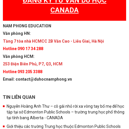
ĐĂNG KÝ TƯ VẤN DU HỌC
CANADA
NAM PHONG EDUCATION
Văn phòng HN:
Tầng 7 tòa nhà HCMCC 2B Văn Cao - Liễu Giai, Hà Nội
Hotline 090 17 34 288
Văn phòng HCM:
253 Điện Biên Phủ, P7, Q3, HCM
Hotline 093 205 3388
Email: contact@duhocnamphong.vn
TIN LIÊN QUAN
Nguyễn Hoàng Anh Thư – cô gái nhỏ rời xa vòng tay bố mẹ để học
tập tại sở Edmonton Public Schools – trường trung học phổ thông
tại tỉnh bang Alberta - CANADA
Giới thiệu các trường Trung học thuộc Edmonton Public Schools