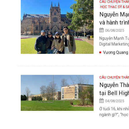
CÂU CHUYỆN TH
HỌC THẠC SỸ & S
Nguyễn Mạn
và hành trì
06/08/2025
Nguyễn Mạnh Tư
Digital Marketing
Vương Quang D
kinh doanh tại.
CÂU CHUYỆN TH
Nguyễn Thà
tại Bell Hi
04/08/2025
Ở tuổi 16, khi n
ngành gì?”, “học