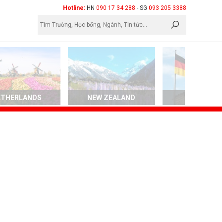
×
Hotline:
HN
090 17 34 288
- SG
093 205 3388
ETHERLANDS
NEW ZEALAND
GERMAN