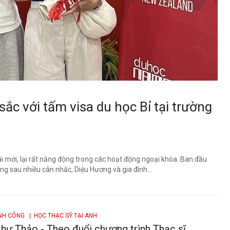
sắc với tấm visa du học Bỉ tại trường
ái mới, lại rất năng động trong các hoạt động ngoại khóa. Ban đầu
g sau nhiều cân nhắc, Diệu Hương và gia đình...
ÀNH CÔNG
| HỌC THẠC SỸ TẠI ANH
hư Thảo - Theo đuổi chương trình Thạc sĩ