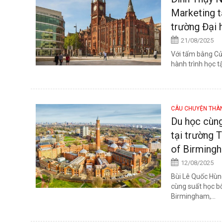
Marketing t
trường Đại 
21/08/2025
Với tấm bằng Cử
hành trình học 
CÂU CHUYỆN TH
Du học cùng
tại trường 
of Birming
12/08/2025
Bùi Lê Quốc Hùn
cùng suất học bổ
Birmingham,...