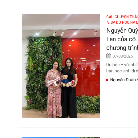
CÂU CHUYỆN TH
VISA DU HỌC HÀ 
Nguyễn Quỳn
Lan của cô 
chương trìn
07/08/2025
Du học – với nhi
bạn học sinh đi d
Nguyễn Đoàn K
University of 