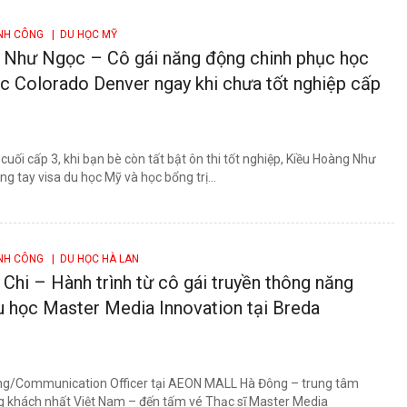
ÀNH CÔNG
| DU HỌC MỸ
 Như Ngọc – Cô gái năng động chinh phục học
c Colorado Denver ngay khi chưa tốt nghiệp cấp
uối cấp 3, khi bạn bè còn tất bật ôn thi tốt nghiệp, Kiều Hoàng Như
g tay visa du học Mỹ và học bổng trị...
ÀNH CÔNG
| DU HỌC HÀ LAN
hi – Hành trình từ cô gái truyền thông năng
 học Master Media Innovation tại Breda
ting/Communication Officer tại AEON MALL Hà Đông – trung tâm
 khách nhất Việt Nam – đến tấm vé Thạc sĩ Master Media