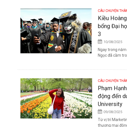
CÂU CHUYỆN TH
Kiều Hoàng
bổng Đại họ
3
10/08/2025
Ngay trong năm c
Ngọc đã cầm tron
CÂU CHUYỆN TH
Phạm Hạnh C
động đến du
University
09/08/2025
Từ vị trí Marke
thương mại đông