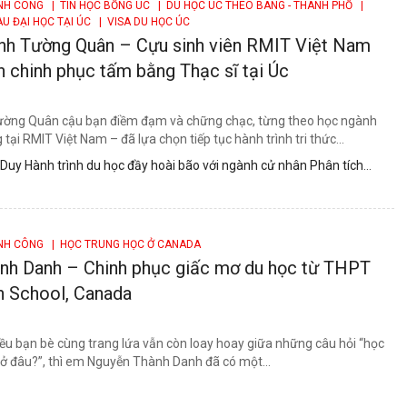
ÀNH CÔNG
| TIN HỌC BỔNG ÚC
| DU HỌC ÚC THEO BANG - THÀNH PHỐ
|
AU ĐẠI HỌC TẠI ÚC
| VISA DU HỌC ÚC
h Tường Quân – Cựu sinh viên RMIT Việt Nam
nh chinh phục tấm bằng Thạc sĩ tại Úc
ờng Quân cậu bạn điềm đạm và chững chạc, từng theo học ngành
 tại RMIT Việt Nam – đã lựa chọn tiếp tục hành trình tri thức...
uy Hành trình du học đầy hoài bão với ngành cử nhân Phân tích
..
ÀNH CÔNG
| HỌC TRUNG HỌC Ở CANADA
nh Danh – Chinh phục giấc mơ du học từ THPT
gh School, Canada
hiều bạn bè cùng trang lứa vẫn còn loay hoay giữa những câu hỏi “học
 ở đâu?”, thì em Nguyễn Thành Danh đã có một...