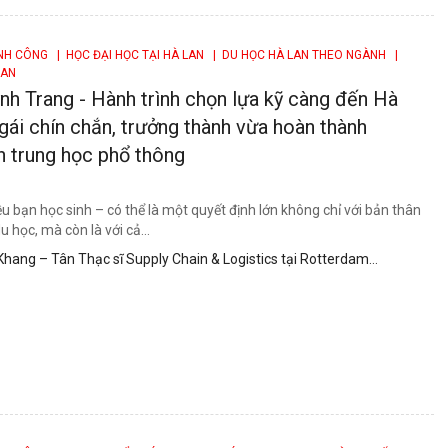
ÀNH CÔNG
| HỌC ĐẠI HỌC TẠI HÀ LAN
| DU HỌC HÀ LAN THEO NGÀNH
|
LAN
h Trang - Hành trình chọn lựa kỹ càng đến Hà
gái chín chắn, trưởng thành vừa hoàn thành
h trung học phổ thông
ều bạn học sinh – có thể là một quyết định lớn không chỉ với bản thân
u học, mà còn là với cả...
hang – Tân Thạc sĩ Supply Chain & Logistics tại Rotterdam
Applied Sciences, Hà Lan