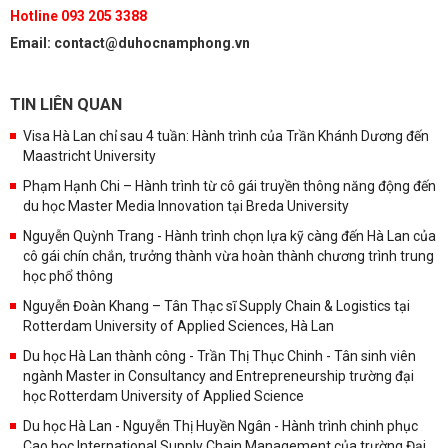
Hotline 093 205 3388
Email: contact@duhocnamphong.vn
TIN LIÊN QUAN
Visa Hà Lan chỉ sau 4 tuần: Hành trình của Trần Khánh Dương đến
Maastricht University
Phạm Hạnh Chi – Hành trình từ cô gái truyền thông năng động đến
du học Master Media Innovation tại Breda University
Nguyễn Quỳnh Trang - Hành trình chọn lựa kỹ càng đến Hà Lan của
cô gái chín chắn, trưởng thành vừa hoàn thành chương trình trung
học phổ thông
Nguyễn Đoàn Khang – Tân Thạc sĩ Supply Chain & Logistics tại
Rotterdam University of Applied Sciences, Hà Lan
Du học Hà Lan thành công - Trần Thị Thục Chinh - Tân sinh viên
ngành Master in Consultancy and Entrepreneurship trường đại
học Rotterdam University of Applied Science
Du học Hà Lan - Nguyễn Thị Huyền Ngân - Hành trình chinh phục
Cao học International Supply Chain Management của trường Đại