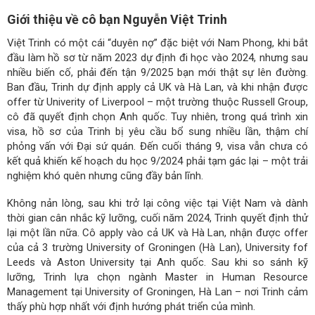
Giới thiệu về cô bạn Nguyễn Việt Trinh
Việt Trinh có một cái “duyên nợ” đặc biệt với Nam Phong, khi bắt
đầu làm hồ sơ từ năm 2023 dự định đi học vào 2024, nhưng sau
nhiều biến cố, phải đến tận 9/2025 bạn mới thật sự lên đường.
Ban đầu, Trinh dự định apply cả UK và Hà Lan, và khi nhận được
offer từ Univerity of Liverpool – một trường thuộc Russell Group,
cô đã quyết định chọn Anh quốc. Tuy nhiên, trong quá trình xin
visa, hồ sơ của Trinh bị yêu cầu bổ sung nhiều lần, thậm chí
phỏng vấn với Đại sứ quán. Đến cuối tháng 9, visa vẫn chưa có
kết quả khiến kế hoạch du học 9/2024 phải tạm gác lại – một trải
nghiệm khó quên nhưng cũng đầy bản lĩnh.
Không nản lòng, sau khi trở lại công việc tại Việt Nam và dành
thời gian cân nhắc kỹ lưỡng, cuối năm 2024, Trinh quyết định thử
lại một lần nữa. Cô apply vào cả UK và Hà Lan, nhận được offer
của cả 3 trường University of Groningen (Hà Lan), University fof
Leeds và Aston University tại Anh quốc. Sau khi so sánh kỹ
lưỡng, Trinh lựa chọn ngành Master in Human Resource
Management tại University of Groningen, Hà Lan – nơi Trinh cảm
thấy phù hợp nhất với định hướng phát triển của mình.