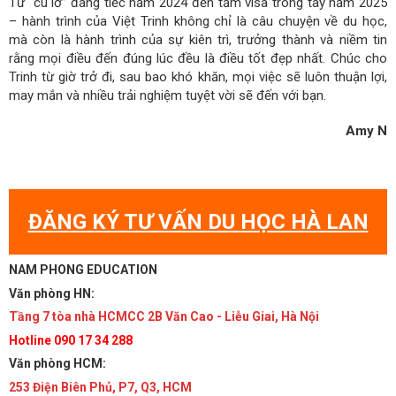
Từ “cú lỡ” đáng tiếc năm 2024 đến tấm visa trong tay năm 2025
– hành trình của Việt Trinh không chỉ là câu chuyện về du học,
mà còn là hành trình của sự kiên trì, trưởng thành và niềm tin
rằng mọi điều đến đúng lúc đều là điều tốt đẹp nhất. Chúc cho
Trinh từ giờ trở đi, sau bao khó khăn, mọi việc sẽ luôn thuận lợi,
may mắn và nhiều trải nghiệm tuyệt vời sẽ đến với bạn.
Amy N
ĐĂNG KÝ TƯ VẤN DU HỌC HÀ LAN
NAM PHONG EDUCATION
Văn phòng HN:
Tầng 7 tòa nhà HCMCC 2B Văn Cao - Liễu Giai, Hà Nội
Hotline 090 17 34 288
Văn phòng HCM:
253 Điện Biên Phủ, P7, Q3, HCM