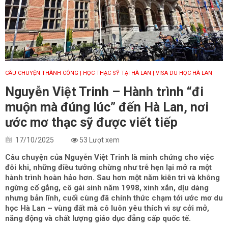
CÂU CHUYỆN THÀNH CÔNG
| HỌC THẠC SỸ TẠI HÀ LAN
| VISA DU HỌC HÀ LAN
Nguyễn Việt Trinh – Hành trình “đi
muộn mà đúng lúc” đến Hà Lan, nơi
ước mơ thạc sỹ được viết tiếp
17/10/2025
53 Lượt xem
Câu chuyện của Nguyễn Việt Trinh là minh chứng cho việc
đôi khi, những điều tưởng chừng như trễ hẹn lại mở ra một
hành trình hoàn hảo hơn. Sau hơn một năm kiên trì và không
ngừng cố gắng, cô gái sinh năm 1998, xinh xắn, dịu dàng
nhưng bản lĩnh, cuối cùng đã chính thức chạm tới ước mơ du
học Hà Lan – vùng đất mà cô luôn yêu thích vì sự cởi mở,
năng động và chất lượng giáo dục đẳng cấp quốc tế.