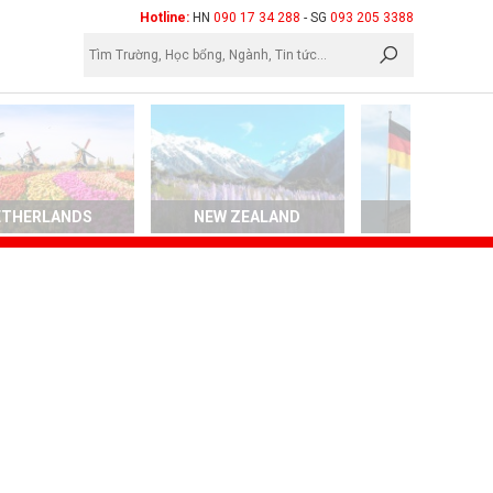
×
Hotline:
HN
090 17 34 288
- SG
093 205 3388
ETHERLANDS
NEW ZEALAND
GERMAN