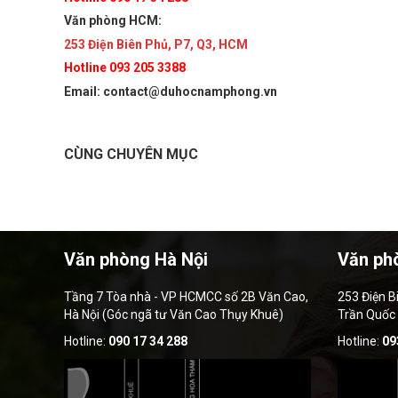
Văn phòng HCM:
253 Điện Biên Phủ, P7, Q3, HCM
Hotline 093 205 3388
Email: contact@duhocnamphong.vn
CÙNG CHUYÊN MỤC
Văn phòng Hà Nội
Văn ph
Tầng 7 Tòa nhà - VP HCMCC số 2B Văn Cao,
253 Điện B
Hà Nội (Góc ngã tư Văn Cao Thụy Khuê)
Trần Quốc
Hotline:
090 17 34 288
Hotline:
09