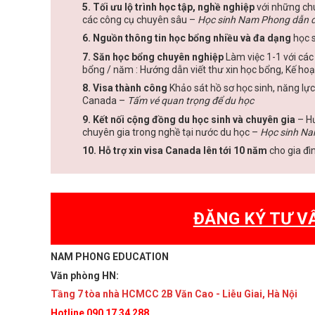
5. Tối ưu lộ trình học tập, nghề nghiệp
với những chu
các công cụ chuyên sâu –
Học sinh Nam Phong dẫn 
6. Nguồn thông tin học bổng nhiều và đa dạng
học s
7. Săn học bổng chuyên nghiệp
Làm việc 1-1 với các
bổng / năm : Hướng dẫn viết thư xin học bổng, Kế hoạ
8. Visa thành công
Khảo sát hồ sơ học sinh, năng lực
Canada –
Tấm vé quan trọng để du học
9. Kết nối cộng đồng du học sinh và chuyên gia
– Hư
chuyên gia trong nghề tại nước du học –
Học sinh Na
10. Hỗ trợ xin visa Canada lên tới 10 năm
cho gia đì
ĐĂNG KÝ TƯ V
NAM PHONG EDUCATION
Văn phòng HN:
Tầng 7 tòa nhà HCMCC 2B Văn Cao - Liễu Giai, Hà Nội
Hotline 090 17 34 288