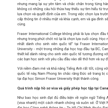
nhưng mang lại sự yên tâm và chắc chắn trong từng hà
không có những câu hỏi thừa hay thiếu sự tìm hiểu từ trướ
lựa chọn và quyết định của em. Trong việc chọn lựa trư
cấp thông tin ở nhiều mặt và khía cạnh, em và gia đình s
cùng.
Fraser International College không phải là lựa chọn đầ
nhưng trong phút chót nó lại là chọn lựa cuối cùng. Học
nhất dành cho sinh viên quốc tế” tại Fraser Internati
University - một trong những đại học top đầu tại BC, C
thiết kế dành riêng cho sinh viên quốc tế tương đương vớ
các bạn học sinh với yêu cầu đầu vào dễ thở hơn và sự đ
Với niềm đam mê và khả năng Tiếng Anh rất tốt, cộng với
quốc tế này, Nam Phong tin chắc rằng Đức sẽ trang bị
tại đại học Simon Fraser University thật thành công.
Quá trình nộp hồ sơ visa và giấy phép học tập tại Can
Như bao học sinh đạt đủ điều kiện về ngôn ngữ Tiếng A
(visa nhanh) một cách nhanh chóng và suôn sẻ. Ở Việt N
đại học Công nghệ thông tin - Tp Hồ Chí Minh thuộc Đại