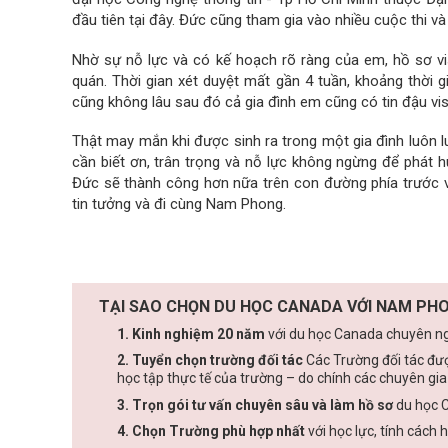
đầu tiên tại đây. Đức cũng tham gia vào nhiều cuộc thi 
Nhờ sự nỗ lực và có kế hoạch rõ ràng của em, hồ sơ v
quán. Thời gian xét duyệt mất gần 4 tuần, khoảng thời 
cũng không lâu sau đó cả gia đình em cũng có tin đậu visa
Thật may mắn khi được sinh ra trong một gia đình luôn 
cần biết ơn, trân trọng và nỗ lực không ngừng để phát h
Đức sẽ thành công hơn nữa trên con đường phía trước v
tin tưởng và đi cùng Nam Phong.
TẠI SAO CHỌN DU HỌC CANADA VỚI NAM PHO
1. Kinh nghiệm 20 năm
với du học Canada chuyên ngh
2. Tuyển chọn trường đối tác
Các Trường đối tác đư
học tập thực tế của trường – do chính các chuyên gi
3. Trọn gói tư vấn chuyên sâu và làm hồ sơ
du học 
4. Chọn Trường phù hợp nhất
với học lực, tính cách 