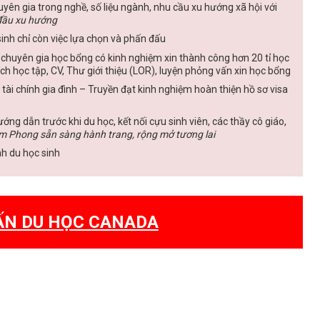
yên gia trong nghề, số liệu ngành, nhu cầu xu hướng xã hội với
đầu xu hướng
inh chỉ còn việc lựa chọn và phấn đấu
 chuyên gia học bổng có kinh nghiệm xin thành công hơn 20 tỉ học
ch học tập, CV, Thư giới thiệu (LOR), luyện phỏng vấn xin học bổng
 tài chính gia đình – Truyền đạt kinh nghiệm hoàn thiện hồ sơ visa
ớng dẫn trước khi du học, kết nối cựu sinh viên, các thầy cô giáo,
m Phong sẵn sàng hành trang, rộng mở tương lai
nh du học sinh
ẤN DU HỌC CANADA