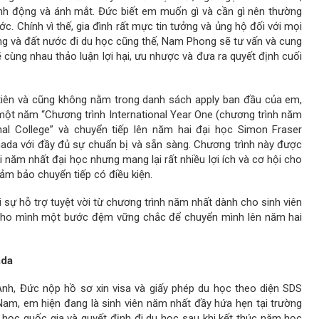
nh động và ánh mắt. Đức biết em muốn gì và cần gì nên thường
c. Chính vì thế, gia đình rất mực tin tưởng và ủng hộ đối với mọi
ờng và đất nước đi du học cũng thế, Nam Phong sẽ tư vấn và cung
ẽ cùng nhau thảo luận lợi hại, ưu nhược và đưa ra quyết định cuối
u tiên và cũng không nằm trong danh sách apply ban đầu của em,
 một năm “Chương trình International Year One (chương trình năm
onal College” và chuyển tiếp lên năm hai đại học Simon Fraser
anada với đầy đủ sự chuẩn bị và sẵn sàng. Chương trình này được
i năm nhất đại học nhưng mang lại rất nhiều lợi ích và cơ hội cho
ảm bảo chuyển tiếp có điều kiện.
 sự hỗ trợ tuyệt vời từ chương trình năm nhất dành cho sinh viên
 cho mình một bước đệm vững chắc để chuyển mình lên năm hai
ada
nh, Đức nộp hồ sơ xin visa và giấy phép du học theo diện SDS
am, em hiện đang là sinh viên năm nhất đầy hứa hẹn tại trường
 học quốc gia và quyết định đi du học sau khi kết thúc năm học