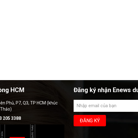
òng HCM
Đăng ký nhận Enews d
iên Phủ, P7, Q3, TP HCM (khúc
 Thảo)
3 205 3388