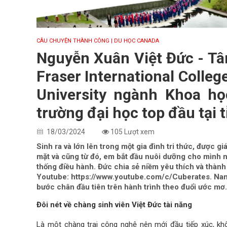
CÂU CHUYỆN THÀNH CÔNG
| DU HỌC CANADA
Nguyễn Xuân Việt Đức - Tân
Fraser International Colleg
University ngành Khoa h
trường đại học top đầu tại 
18/03/2024
105 Lượt xem
Sinh ra và lớn lên trong một gia đình tri thức, được gi
mặt và cũng từ đó, em bắt đầu nuôi dưỡng cho mình n
thống điều hành. Đức chia sẻ niềm yêu thích và thàn
Youtube: https://www.youtube.com/c/Cuberates. Nam
bước chân đầu tiên trên hành trình theo đuổi ước mơ.
Đôi nét về chàng sinh viên Việt Đức tài năng
Là một chàng trai công nghệ nên mới đầu tiếp xúc, khô