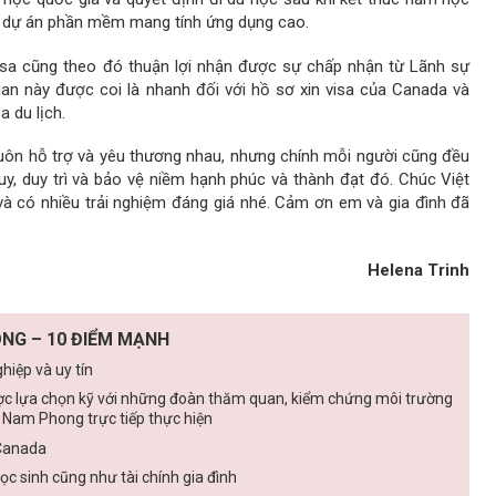
và dự án phần mềm mang tính ứng dụng cao.
isa cũng theo đó thuận lợi nhận được sự chấp nhận từ Lãnh sự
gian này được coi là nhanh đối với hồ sơ xin visa của Canada và
 du lịch.
luôn hỗ trợ và yêu thương nhau, nhưng chính mỗi người cũng đều
uy, duy trì và bảo vệ niềm hạnh phúc và thành đạt đó. Chúc Việt
à có nhiều trải nghiệm đáng giá nhé. Cảm ơn em và gia đình đã
Helena Trinh
NG – 10 ĐIỂM MẠNH
iệp và uy tín
ợc lựa chọn kỹ với những đoàn thăm quan, kiểm chứng môi trường
a Nam Phong trực tiếp thực hiện
Canada
học sinh cũng như tài chính gia đình