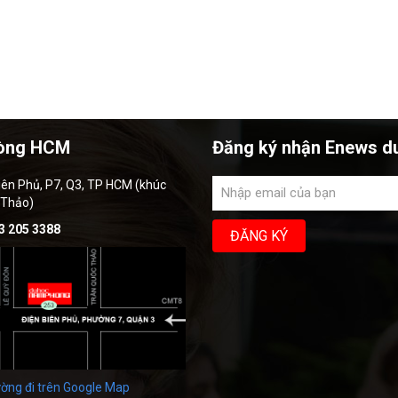
òng HCM
Đăng ký nhận Enews d
iên Phủ, P7, Q3, TP HCM (khúc
 Thảo)
3 205 3388
ờng đi trên Google Map