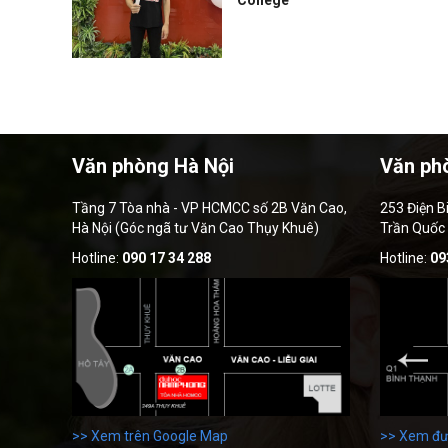
College
Văn phòng Hà Nội
Văn ph
Tầng 7 Tòa nhà - VP HCMCC số 2B Văn Cao,
253 Điện B
Hà Nội (Góc ngã tư Văn Cao Thụy Khuê)
Trần Quốc
Hotline:
090 17 34 288
Hotline:
09
>> Xem trên Google Map
>> Xem đư