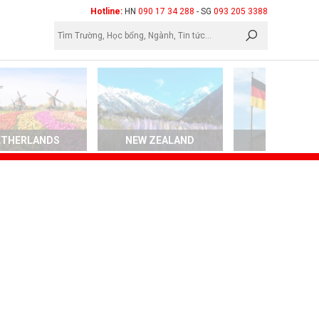
×
Hotline:
HN
090 17 34 288
- SG
093 205 3388
ETHERLANDS
NEW ZEALAND
GERMAN