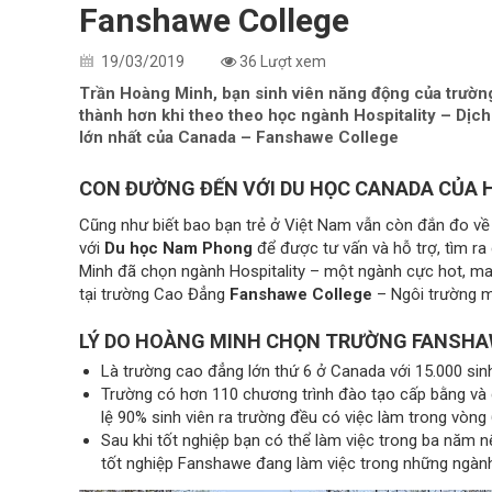
Fanshawe College
19/03/2019
36 Lượt xem
Trần Hoàng Minh, bạn sinh viên năng động của trườ
thành hơn khi theo theo học ngành Hospitality – Dịc
lớn nhất của Canada – Fanshawe College
CON ĐƯỜNG ĐẾN VỚI DU HỌC CANADA CỦA 
Cũng như biết bao bạn trẻ ở Việt Nam vẫn còn đắn đo về
với
Du học Nam Phong
để được tư vấn và hỗ trợ, tìm r
Minh đã chọn ngành Hospitality – một ngành cực hot, ma
tại trường Cao Đẳng
Fanshawe College
– Ngôi trường m
LÝ DO HOÀNG MINH CHỌN TRƯỜNG FANSHAW
Là trường cao đẳng lớn thứ 6 ở Canada với 15.000 sinh
Trường có hơn 110 chương trình đào tạo cấp bằng và c
lệ 90% sinh viên ra trường đều có việc làm trong vòng 
Sau khi tốt nghiệp bạn có thể làm việc trong ba năm nế
tốt nghiệp Fanshawe đang làm việc trong những ngành