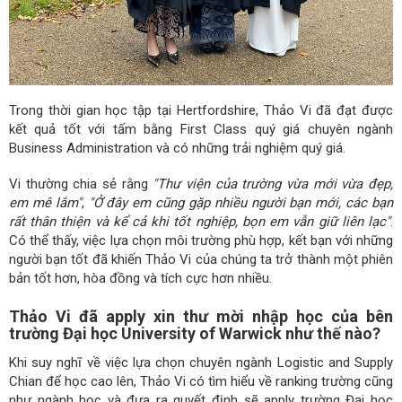
Trong thời gian học tập tại Hertfordshire, Thảo Vi đã đạt được
kết quả tốt với tấm bằng First Class quý giá chuyên ngành
Business Administration và có những trải nghiệm quý giá.
Vi thường chia sẻ rằng
"Thư viện của trường vừa mới vừa đẹp,
em mê lắm"
,
"Ở đây em cũng gặp nhiều người bạn mới, các bạn
rất thân thiện và kể cả khi tốt nghiệp, bọn em vẫn giữ liên lạc"
.
Có thể thấy, việc lựa chọn môi trường phù hợp, kết bạn với những
người bạn tốt đã khiến Thảo Vi của chúng ta trở thành một phiên
bản tốt hơn, hòa đồng và tích cực hơn nhiều.
Thảo Vi đã apply xin thư mời nhập học của bên
trường Đại học University of Warwick như thế nào?
Khi suy nghĩ về việc lựa chọn chuyên ngành Logistic and Supply
Chian để học cao lên, Thảo Vi có tìm hiểu về ranking trường cũng
như ngành học và đưa ra quyết định sẽ apply trường Đại học