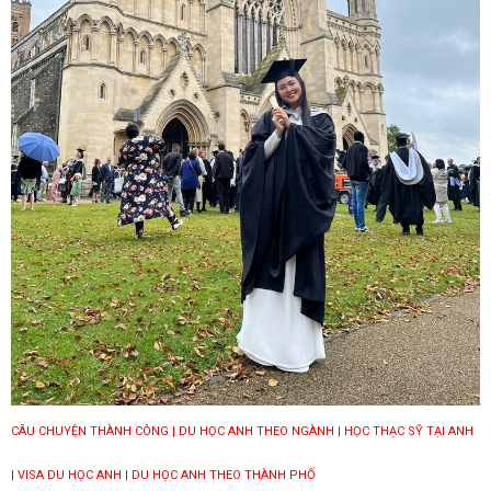
CÂU CHUYỆN THÀNH CÔNG
| DU HỌC ANH THEO NGÀNH
| HỌC THẠC SỸ TẠI ANH
| VISA DU HỌC ANH
| DU HỌC ANH THEO THÀNH PHỐ