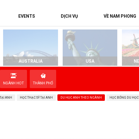
EVENTS
DỊCH VỤ
VỀ NAM PHONG
AUSTRALIA
USA
N
NGÀNH HOT
THÀNH PHỐ
TẠI ANH
HỌC THẠC SỸ TẠI ANH
DU HỌC ANH THEO NGÀNH
HỌC BỔNG DU HỌC