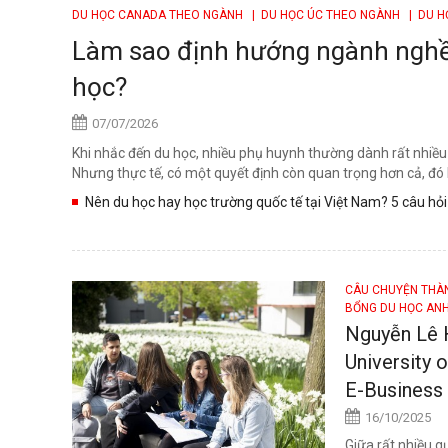
DU HỌC CANADA THEO NGÀNH
| DU HỌC ÚC THEO NGÀNH
| DU H
Làm sao định hướng ngành nghề 
học?
07/07/2026
Khi nhắc đến du học, nhiều phụ huynh thường dành rất nhiều 
Nhưng thực tế, có một quyết định còn quan trọng hơn cả, đó
Nên du học hay học trường quốc tế tại Việt Nam? 5 câu hỏi 
CÂU CHUYỆN TH
BỔNG DU HỌC AN
Nguyễn Lê H
University 
E-Busines
16/10/2025
Giữa rất nhiều 