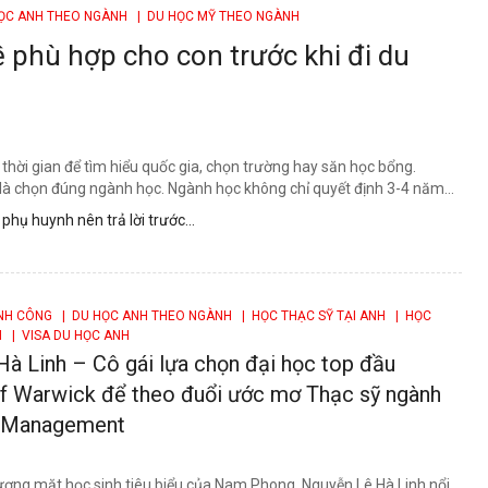
ỌC ANH THEO NGÀNH
| DU HỌC MỸ THEO NGÀNH
phù hợp cho con trước khi đi du
thời gian để tìm hiểu quốc gia, chọn trường hay săn học bổng.
 là chọn đúng ngành học. Ngành học không chỉ quyết định 3-4 năm...
phụ huynh nên trả lời trước...
ÀNH CÔNG
| DU HỌC ANH THEO NGÀNH
| HỌC THẠC SỸ TẠI ANH
| HỌC
H
| VISA DU HỌC ANH
à Linh – Cô gái lựa chọn đại học top đầu
of Warwick để theo đuổi ước mơ Thạc sỹ ngành
s Management
gương mặt học sinh tiêu biểu của Nam Phong, Nguyễn Lê Hà Linh nổi