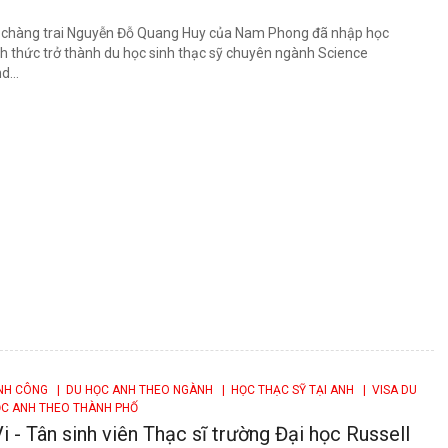
, chàng trai Nguyễn Đỗ Quang Huy của Nam Phong đã nhập học
nh thức trở thành du học sinh thạc sỹ chuyên ngành Science
...
ÀNH CÔNG
| DU HỌC ANH THEO NGÀNH
| HỌC THẠC SỸ TẠI ANH
| VISA DU
C ANH THEO THÀNH PHỐ
i - Tân sinh viên Thạc sĩ trường Đại học Russell