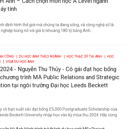
H Anh – Cách chọn môn học A Level ngành
áy tính
nh định hình thế giới mà chúng ta đang sống, và công nghệ số là
ghiệp bùng nổ với giá trị khoảng 180 tỷ bảng Anh...
ÀNH CÔNG
| DU HỌC ANH THEO NGÀNH
| HỌC THẠC SỸ TẠI ANH
| HỌC
H
| VISA DU HỌC ANH
2024 - Nguyễn Thu Thủy - Cô gái đạt học bổng
chương trình MA Public Relations and Strategic
ion tại ngôi trường Đại học Leeds Beckett
 cô bạn xuất sắc đạt bổng £5,000 Postgraduate Scholarship của
Leeds Beckett University nhập học vào kỳ mùa thu 2024. Hãy cùng
.
uyễn Hà Anh Hành trình trở thành du học sinh MSc Project