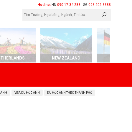
×
Hotline:
HN
090 17 34 288
- SG
093 205 3388
ETHERLANDS
NEW ZEALAND
GERMAN
 ANH
VISA DU HỌC ANH
DU HỌC ANH THEO THÀNH PHỐ