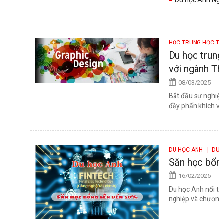
Management đ
HỌC TRUNG HỌC 
Du học trun
với ngành T
08/03/2025
Bắt đầu sự nghiệ
đầy phấn khích vớ
DU HỌC ANH
| DU
Săn học bổ
16/02/2025
Du học Anh nổi t
nghiệp và chươn