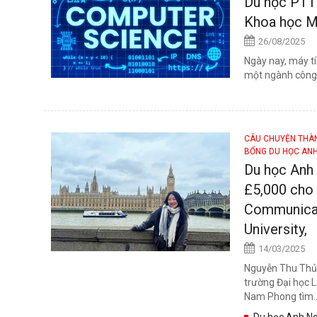
Du học PTT
Khoa học M
26/08/2025
Ngày nay, máy tí
một ngành công n
CÂU CHUYỆN TH
BỔNG DU HỌC AN
Du học Anh 
£5,000 cho 
Communicat
University,
14/03/2025
Nguyễn Thu Thủy
trường Đại học 
Nam Phong tìm..
Du học Anh Ng