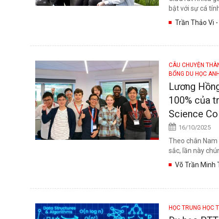
bật với sự cá tín
Trần Thảo Vi -
Warwick
CÂU CHUYỆN TH
BỔNG DU HỌC AN
Lương Hồng
100% của t
Science Col
16/10/2025
Theo chân Nam P
sắc, lần này chú
Võ Trần Minh 
HỌC TRUNG HỌC 