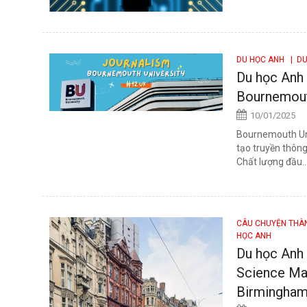
DU HỌC ANH
| DU
Du học Anh 
Bournemout
10/01/2025
Bournemouth Uni
tạo truyền thôn
Chất lượng đầu..
CÂU CHUYỆN TH
HỌC ANH
Du học Anh 
Science Ma
Birmingham 