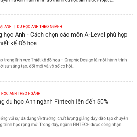
ạt học...
TẠI ANH
| DU HỌC ANH THEO NGÀNH
g học Anh - Cách chọn các môn A-Level phù hợp
hiết kế Đồ họa
p trong lĩnh vực Thiết kế đồ họa – Graphic Design là một hành trình
i sự sáng tạo, đổi mới và vô số cơ hội...
 HỌC ANH THEO NGÀNH
ng du học Anh ngành Fintech lên đến 50%
iếng với sự đa dạng về trường, chất lượng giảng dạy đào tạo chuyên
g trình học rộng mở. Trong đấy, ngành FINTECH được công nhận...