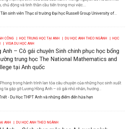
h, chủ động và tinh thần cầu tiến trong mọi việc....
 Tân sinh viên Thạc sĩ trường Đại học Russell Group University of
ÀNH CÔNG
| HỌC TRUNG HỌC TẠI ANH
| DU HỌC ANH THEO NGÀNH
| HỌC
H
| VISA DU HỌC ANH
 Anh – Cô gái chuyên Sinh chinh phục học bổng
rường trung học The National Mathematics and
lege tại Anh quốc
hong trong hành trình lan tỏa câu chuyện của những học sinh xuất
ng ta gặp gỡ Lương Hồng Anh – cô gái nhỏ nhắn, hướng...
Triết - Du Học THPT Anh và những điểm đến hứa hẹn
TẠI ANH
| DU HỌC ANH THEO NGÀNH