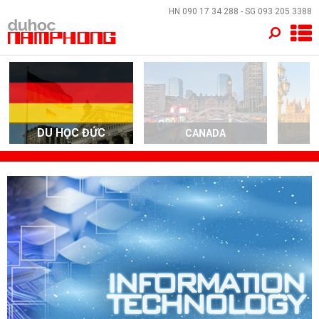
×
HN
090 17 34 288
- SG
093 205 3388
TRANG CHỦ
QUỐC GIA
EVENTS
DU HỌC ĐỨC
CANADA
DỊCH VỤ
VỀ NAM PHONG
LIÊN HỆ