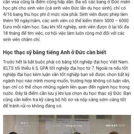
cần visa cũng là điểm cộng hấp dẫn. Đa số các bang ở Đức miễn
học phí cho sinh viên (cả sinh viên Đức lẫn du học sinh), chỉ có
4/16 bang thu học phí ở mức vừa phải. Sinh viên được phép làm
thêm 90 ngày/năm, các sinh viên có thể kiếm thêm 5000 – 6000
Euro mỗi năm học. Sau khi tốt nghiệp, sinh viên được ở lại tối đa
18 tháng để tìm việc, cơ hội việc làm luôn rộng mở đối với các
sinh viên chăm chỉ.
Học thạc sỹ bằng tiếng Anh ở Đức cần biết
Trước hết là bắt buộc phải có bằng tốt nghiệp đại học Việt Nam.
IELTS tối thiểu 6.5, GPA tốt nghiệp đại học từ 7. Ngoài ra nếu tốt
nghiệp đại học kèm luận văn tốt nghiệp bạn sẽ được chọn bất kỳ
ngành học nào mình mong muốn, trường hợp không có luận văn,
bạn chỉ có thể chọn những ngành liên quan đến ngành học trong
nước. Đây là điểm cần lưu ý khi lựa chọn du học thạc sỹ Đức. Bạn
cũng cần kiểm tra kỹ càng bộ hồ sơ và nộp càng sớm càng tốt
để tránh rủi ro không đáng có.