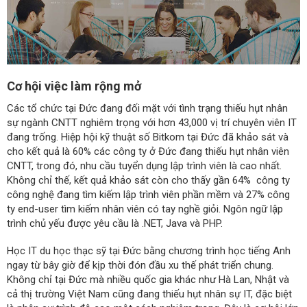
Cơ hội việc làm rộng mở
Các tổ chức tại Đức đang đối mặt với tình trạng thiếu hụt nhân
sự ngành CNTT nghiêm trọng với hơn 43,000 vị trí chuyên viên IT
đang trống. Hiệp hội kỹ thuật số Bitkom tại Đức đã khảo sát và
cho kết quả là 60% các công ty ở Đức đang thiếu hụt nhân viên
CNTT, trong đó, nhu cầu tuyển dụng lập trình viên là cao nhất.
Không chỉ thế, kết quả khảo sát còn cho thấy gần 64% công ty
công nghệ đang tìm kiếm lập trình viên phần mềm và 27% công
ty end-user tìm kiếm nhân viên có tay nghề giỏi. Ngôn ngữ lập
trình chủ yếu được yêu cầu là .NET, Java và PHP.
Học IT du học thạc sỹ tại Đức bằng chương trình học tiếng Anh
ngay từ bây giờ để kịp thời đón đầu xu thế phát triển chung.
Không chỉ tại Đức mà nhiều quốc gia khác như Hà Lan, Nhật và
cả thị trường Việt Nam cũng đang thiếu hụt nhân sự IT, đặc biệt