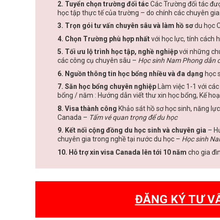
2. Tuyển chọn trường đối tác
Các Trường đối tác đư
học tập thực tế của trường – do chính các chuyên gi
3. Trọn gói tư vấn chuyên sâu và làm hồ sơ
du học 
4. Chọn Trường phù hợp nhất
với học lực, tính cách 
5. Tối ưu lộ trình học tập, nghề nghiệp
với những chu
các công cụ chuyên sâu –
Học sinh Nam Phong dẫn 
6. Nguồn thông tin học bổng nhiều và đa dạng
học s
7. Săn học bổng chuyên nghiệp
Làm việc 1-1 với các
bổng / năm : Hướng dẫn viết thư xin học bổng, Kế hoạ
8. Visa thành công
Khảo sát hồ sơ học sinh, năng lực
Canada –
Tấm vé quan trọng để du học
9. Kết nối cộng đồng du học sinh và chuyên gia
– Hư
chuyên gia trong nghề tại nước du học –
Học sinh Na
10. Hỗ trợ xin visa Canada lên tới 10 năm
cho gia đì
ĐĂNG KÝ TƯ V