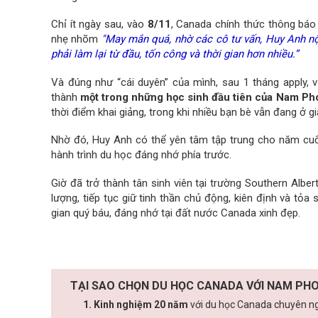
Chỉ ít ngày sau, vào
8/11
, Canada chính thức thông báo 
nhẹ nhõm
"May mắn quá, nhờ các cô tư vấn, Huy Anh nộ
phải làm lại từ đầu, tốn công và thời gian hơn nhiều.”
Và đúng như “cái duyên” của mình, sau 1 tháng apply, 
thành
một trong những học sinh đầu tiên của Nam Ph
thời điểm khai giảng, trong khi nhiều bạn bè vẫn đang ở g
Nhờ đó, Huy Anh có thể yên tâm tập trung cho năm cuối
hành trình du học đáng nhớ phía trước.
Giờ đã trở thành tân sinh viên tại trường Southern Albe
lượng, tiếp tục giữ tinh thần chủ động, kiên định và t
gian quý báu, đáng nhớ tại đất nước Canada xinh đẹp.
TẠI SAO CHỌN DU HỌC CANADA VỚI NAM PHO
1. Kinh nghiệm 20 năm
với du học Canada chuyên ngh