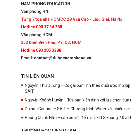
NAM PHONG EDUCATION
Văn phòng HN:
Tầng 7 tòa nhà HCMCC 2B Văn Cao - Liễu Giai, Hà Nội
Hotline 090 17 34 288
Văn phòng HCM:
253 Điện Biên Phủ, P7, Q3, HCM
Hotline 093 205 3388
Email: contact@duhocnamphong.vn
TIN LIÊN QUAN
Nguyễn Thu Dương – Cô gái bản lĩnh theo đuổi ước mơ lập 
SAIT
Nguyễn Khánh Huyền - "Khi bạn kiên định với lựa chọn của 
Du học Canada – SAIT – Chương trình Water với nhiều cơ hộ
Hoàng Chính Hữu – cậu bé với điểm số IELTS khủng 7.0 al
TRƯỜNG HỌC LIÊN QUAN