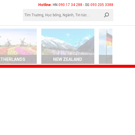
×
Hotline:
HN
090 17 34 288
- SG
093 205 3388
ETHERLANDS
NEW ZEALAND
GERMAN