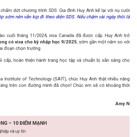
chấm dứt chương trình SDS. Gia đình Huy Anh kể lại với nụ cười
p sớm nên vẫn kịp đi theo diện SDS. Nếu chậm vài ngày thôi là
vào cuối tháng 11/2024, visa Canada đã được cấp. Huy Anh trở
ong có visa cho kỳ nhập học 9/2025
, sớm gần một năm so với
iai đoạn chọn trường.
 cấp, hoàn thiện hành trang học tập và chuẩn bị sẵn sàng cho
rta Institute of Technology (SAIT), chúc Huy Anh thật nhiều năng
ỏa sáng trên con đường mình đã chọn! Chúc em sẽ có khoảng thời
Amy N
NG – 10 ĐIỂM MẠNH
iệp và uy tín