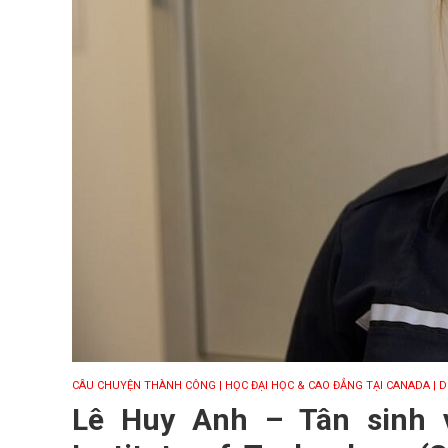
CÂU CHUYỆN THÀNH CÔNG
| HỌC ĐẠI HỌC & CAO ĐẲNG TẠI CANADA
| 
Lê Huy Anh – Tân sinh v