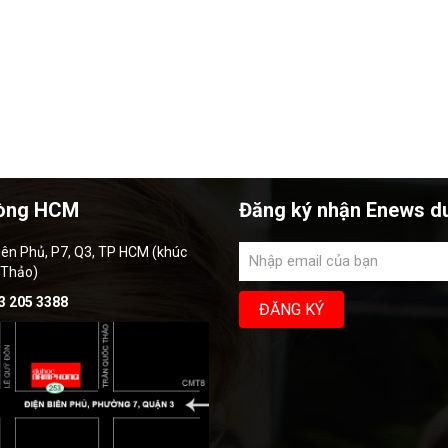
òng HCM
Đăng ký nhận Enews d
iên Phủ, P7, Q3, TP HCM (khúc
 Thảo)
3 205 3388