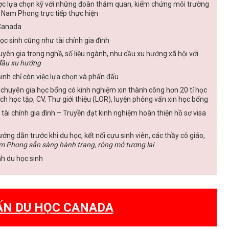
ợc lựa chọn kỹ với những đoàn thăm quan, kiểm chứng môi trường
a Nam Phong trực tiếp thực hiện
Canada
học sinh cũng như tài chính gia đình
yên gia trong nghề, số liệu ngành, nhu cầu xu hướng xã hội với
đầu xu hướng
inh chỉ còn việc lựa chọn và phấn đấu
 chuyên gia học bổng có kinh nghiệm xin thành công hơn 20 tỉ học
ch học tập, CV, Thư giới thiệu (LOR), luyện phỏng vấn xin học bổng
 tài chính gia đình – Truyền đạt kinh nghiệm hoàn thiện hồ sơ visa
ớng dẫn trước khi du học, kết nối cựu sinh viên, các thầy cô giáo,
m Phong sẵn sàng hành trang, rộng mở tương lai
nh du học sinh
ẤN DU HỌC CANADA