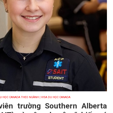
DU HỌC CANADA THEO NGÀNH
| VISA DU HỌC CANADA
iên trường Southern Alberta