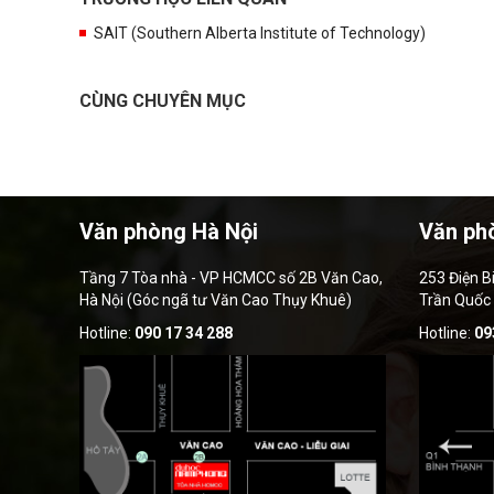
SAIT (Southern Alberta Institute of Technology)
CÙNG CHUYÊN MỤC
Văn phòng Hà Nội
Văn ph
Tầng 7 Tòa nhà - VP HCMCC số 2B Văn Cao,
253 Điện B
Hà Nội (Góc ngã tư Văn Cao Thụy Khuê)
Trần Quốc
Hotline:
090 17 34 288
Hotline:
09