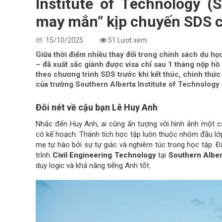
Institute of Technology (
may mắn” kịp chuyến SDS 
15/10/2025
51 Lượt xem
Giữa thời điểm nhiều thay đổi trong chính sách du h
– đã xuất sắc giành được visa chỉ sau 1 tháng nộp hồ 
theo chương trình SDS trước khi kết thúc, chính thức
của trường Southern Alberta Institute of Technology 
Đôi nét về cậu bạn Lê Huy Anh
Nhắc đến Huy Anh, ai cũng ấn tượng với hình ảnh một cậ
có kế hoạch. Thành tích học tập luôn thuộc nhóm đầu lớp
mẹ tự hào bởi sự tự giác và nghiêm túc trong học tập. Đặ
trình
Civil Engineering Technology
tại
Southern Alber
duy logic và khả năng tiếng Anh tốt.