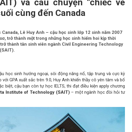
SAIT) và câu chuyện “chiếc vé
cuối cùng đến Canada
ọc Canada, Lê Huy Anh – cậu học sinh lớp 12 sinh năm 2007
sơ, trở thành một trong những học sinh hiếm hoi kịp thời
 trở thành tân sinh viên ngành Civil Engineering Technology
(SAIT).
u học sinh hướng ngoại, sôi động năng nổ, tập trung và cực kỳ
 với GPA xuất sắc trên 9.0, Huy Anh khiến thầy cô yên tâm và bố
c biệt, cậu bạn còn tự học IELTS, thi đạt điều kiện apply chương
ta Institute of Technology (SAIT)
– một ngành học đòi hỏi tư