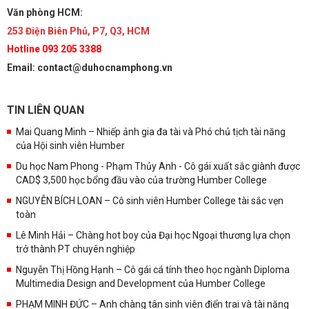
Văn phòng HCM:
253 Điện Biên Phủ, P7, Q3, HCM
Hotline 093 205 3388
Email: contact@duhocnamphong.vn
TIN LIÊN QUAN
Mai Quang Minh – Nhiếp ảnh gia đa tài và Phó chủ tịch tài năng
của Hội sinh viên Humber
Du học Nam Phong - Phạm Thủy Anh - Cô gái xuất sắc giành được
CAD$ 3,500 học bổng đầu vào của trường Humber College
NGUYỄN BÍCH LOAN – Cô sinh viên Humber College tài sắc vẹn
toàn
Lê Minh Hải – Chàng hot boy của Đại học Ngoại thương lựa chọn
trở thành PT chuyên nghiệp
Nguyễn Thị Hồng Hạnh – Cô gái cá tính theo học ngành Diploma
Multimedia Design and Development của Humber College
PHẠM MINH ĐỨC – Anh chàng tân sinh viên điển trai và tài năng