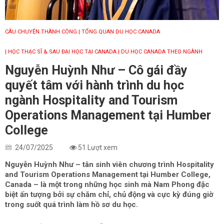
CÂU CHUYỆN THÀNH CÔNG
| TỔNG QUAN DU HỌC CANADA
| HỌC THẠC SĨ & SAU ĐẠI HỌC TẠI CANADA
| DU HỌC CANADA THEO NGÀNH
Nguyễn Huỳnh Như – Cô gái đầy
quyết tâm với hành trình du học
ngành Hospitality and Tourism
Operations Management tại Humber
College
24/07/2025
51 Lượt xem
Nguyễn Huỳnh Như – tân sinh viên chương trình Hospitality
and Tourism Operations Management tại Humber College,
Canada – là một trong những học sinh mà Nam Phong đặc
biệt ấn tượng bởi sự chăm chỉ, chủ động và cực kỳ đúng giờ
trong suốt quá trình làm hồ sơ du học.