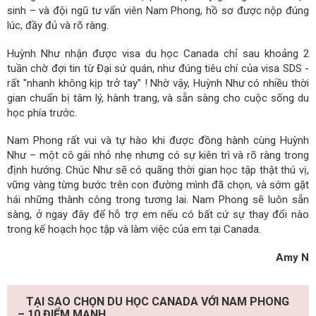
sinh – và đội ngũ tư vấn viên Nam Phong, hồ sơ được nộp đúng
lúc, đầy đủ và rõ ràng.
Huỳnh Như nhận được visa du học Canada chỉ sau khoảng 2
tuần chờ đợi tin từ Đại sứ quán, như đúng tiêu chí của visa SDS -
rất "nhanh không kịp trở tay" ! Nhờ vậy, Huỳnh Như có nhiều thời
gian chuẩn bị tâm lý, hành trang, và sẵn sàng cho cuộc sống du
học phía trước.
Nam Phong rất vui và tự hào khi được đồng hành cùng Huỳnh
Như – một cô gái nhỏ nhẹ nhưng có sự kiên trì và rõ ràng trong
định hướng. Chúc Như sẽ có quãng thời gian học tập thật thú vị,
vững vàng từng bước trên con đường mình đã chọn, và sớm gặt
hái những thành công trong tương lai. Nam Phong sẽ luôn sẵn
sàng, ở ngay đây để hỗ trợ em nếu có bất cứ sự thay đổi nào
trong kế hoạch học tập và làm việc của em tại Canada.
Amy N
TẠI SAO CHỌN DU HỌC CANADA VỚI NAM PHONG
– 10 ĐIỂM MẠNH