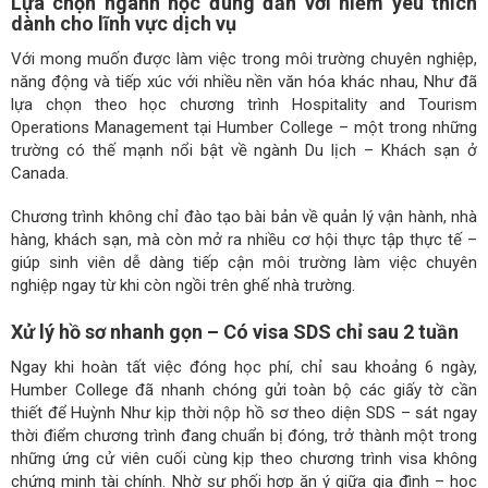
Lựa chọn ngành học đúng đắn với niềm yêu thích
dành cho lĩnh vực dịch vụ
Với mong muốn được làm việc trong môi trường chuyên nghiệp,
năng động và tiếp xúc với nhiều nền văn hóa khác nhau, Như đã
lựa chọn theo học chương trình Hospitality and Tourism
Operations Management tại Humber College – một trong những
trường có thế mạnh nổi bật về ngành Du lịch – Khách sạn ở
Canada.
Chương trình không chỉ đào tạo bài bản về quản lý vận hành, nhà
hàng, khách sạn, mà còn mở ra nhiều cơ hội thực tập thực tế –
giúp sinh viên dễ dàng tiếp cận môi trường làm việc chuyên
nghiệp ngay từ khi còn ngồi trên ghế nhà trường.
Xử lý hồ sơ nhanh gọn – Có visa SDS chỉ sau 2 tuần
Ngay khi hoàn tất việc đóng học phí, chỉ sau khoảng 6 ngày,
Humber College đã nhanh chóng gửi toàn bộ các giấy tờ cần
thiết để Huỳnh Như kịp thời nộp hồ sơ theo diện SDS – sát ngay
thời điểm chương trình đang chuẩn bị đóng, trở thành một trong
những ứng cử viên cuối cùng kịp theo chương trình visa không
chứng minh tài chính. Nhờ sự phối hợp ăn ý giữa gia đình – học