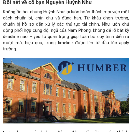
Đôi nét về cô bạn Nguyễn Huỳnh Như
Không ồn ào, nhưng Huỳnh Như lại luôn hoàn thành mọi việc một
cách chuẩn bỉ, chỉn chu và đúng hạn. Từ khâu chọn trường,
chuẩn bị hồ sơ đến xử lý các thủ tục tài chính, Như luôn chủ
động phối hợp cùng đội ngũ của Nam Phong, không để lỡ bất kỳ
deadline nào – yếu tố quan trọng giúp toàn bộ quy trình diễn ra
mượt mà, hiệu quả, trong timeline được lên từ đầu lúc apply
trường.