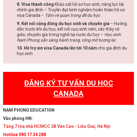
8. Visa thành công
Khảo sát hồ sơ học sinh, năng lực tài
chính gia đình – Truyền đạt kinh nghiệm hoàn thiện hồ sơ
visa Canada –
Tấm vé quan trọng để du học
9. Kết nối cộng đồng du học sinh và chuyên gia
– Hướng
dẫn trước khi du học, kết nối cựu sinh viên, các thầy cô
giáo, chuyên gia trong nghề tại nước du học –
Học sinh
Nam Phong sẵn sàng hành trang, rộng mở tương lai
10. Hỗ trợ xin visa Canada lên tới 10 năm
cho gia đình du
học sinh
ĐĂNG KÝ TƯ VẤN DU HỌC
CANADA
NAM PHONG EDUCATION
Văn phòng HN:
Tầng 7 tòa nhà HCMCC 2B Văn Cao - Liễu Giai, Hà Nội
Hotline 090 17 34 288