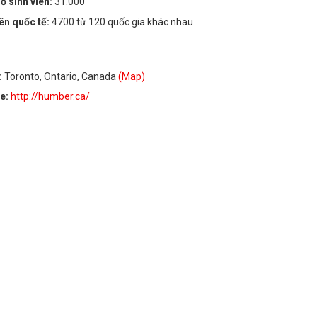
ố sinh viên:
31.000
iên quốc tế:
4700 từ 120 quốc gia khác nhau
:
Toronto, Ontario, Canada
(Map)
te:
http://humber.ca/