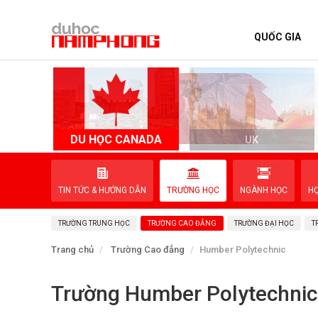
QUỐC GIA
TRANG CHỦ
QUỐC GIA
EVENTS
DU HỌC CANADA
D
UK
DỊCH VỤ
TIN TỨC & HƯỚNG DẪN
TRƯỜNG HỌC
NGÀNH HỌC
H
VỀ NAM PHONG
TRƯỜNG TRUNG HỌC
TRƯỜNG CAO ĐẲNG
TRƯỜNG ĐẠI HỌC
T
LIÊN HỆ
Trang chủ
Trường Cao đẳng
Humber Polytechnic
Trường Humber Polytechnic