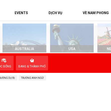
EVENTS
DỊCH VỤ
VỀ NAM PHONG
AUSTRALIA
USA
N
ỌC BỔNG
BANG & THÀNH PHỐ
RƯỜNG DỰ BỊ
TRƯỜNG ANH NGỮ