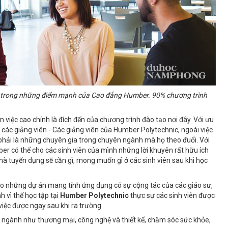
một trong những điểm mạnh của Cao đẳng Humber. 90% chương trình
m việc cao chính là đích đến của chương trình đào tạo nơi đây. Với ưu
ới các giảng viên - Các giảng viên của Humber Polytechnic, ngoài việc
 phải là những chuyên gia trong chuyên ngành mà họ theo đuổi. Với
er có thể cho các sinh viên của mình những lời khuyên rất hữu ích
nhà tuyển dụng sẽ cần gì, mong muốn gì ở các sinh viên sau khi học
ào những dự án mang tính ứng dụng có sự cộng tác của các giáo sư,
h vì thế học tập tại
Humber Polytechnic
thực sự các sinh viên được
việc được ngay sau khi ra trường.
 ngành như thương mại, công nghệ và thiết kế, chăm sóc sức khỏe,