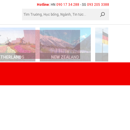
×
Hotline:
HN
090 17 34 288
- SG
093 205 3388
ETHERLANDS
NEW ZEALAND
GERMAN