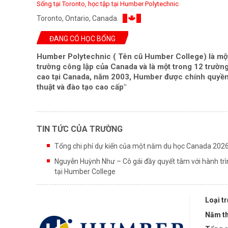
Sống tại Toronto, học tập tại Humber Polytechnic
Toronto, Ontario, Canada.
ĐANG CÓ HỌC BỔNG
Humber Polytechnic ( Tên cũ Humber College)
là mộ
trường công lập của Canada và là một trong 12 trườn
cao tại Canada, năm 2003, Humber được chính quyền t
thuật và đào tạo cao cấp"
TIN TỨC CỦA TRƯỜNG
Tổng chi phí dự kiến của một năm du học Canada 202
Nguyễn Huỳnh Như – Cô gái đầy quyết tâm với hành tr
tại Humber College
Loại t
Năm th