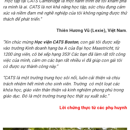
“Học tập tại CATS Cambridge là một hành trình để tôi khám phá
ra mình là ai. CATS là nơi khả năng học tập, sức chịu đựng cảm
xúc và niềm đam mê nghề nghiệp của tôi không ngừng được thử
thách để phát triển.”
Thiên Hương Vũ (Lexie), Việt Nam.
“Xin chúc mừng
Học viện CATS Boston
, con gái tôi được xếp
vào trường Kinh doanh hạng ba A của Đại học Maastricht, từ
1200 ứng viên, cô bé xếp hạng 353! Các bạn đã làm rất tốt công
việc của mình, cảm ơn các bạn rất nhiều vì đã giúp con gái tôi
có được sự thành công này.”
“CATS là một trường trung học sôi nổi, luôn cải thiện và chịu
trách nhiệm hết mình cho sinh viên. Trường có một loạt các
khóa học, giáo viên thân thiện và kinh nghiệm phong phú trong
giáo dục. Đó là một trường trung học thật sự xuất sắc.”
Lời chứng thực từ các phụ huynh