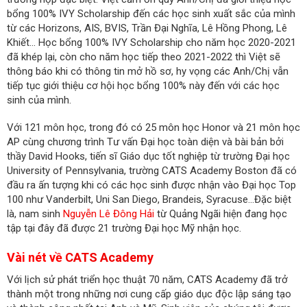
bổng 100% IVY Scholarship đến các học sinh xuất sắc của mình
từ các Horizons, AIS, BVIS, Trần Đại Nghĩa, Lê Hồng Phong, Lê
Khiết… Học bổng 100% IVY Scholarship cho năm học 2020-2021
đã khép lại, còn cho năm học tiếp theo 2021-2022 thì Việt sẽ
thông báo khi có thông tin mở hồ sơ, hy vọng các Anh/Chị vẫn
tiếp tục giới thiệu cơ hội học bổng 100% này đến với các học
sinh của mình.
Với 121 môn học, trong đó có 25 môn học Honor và 21 môn học
AP cùng chương trình Tư vấn Đại học toàn diện và bài bản bởi
thầy David Hooks, tiến sĩ Giáo dục tốt nghiệp từ trường Đại học
University of Pennsylvania, trường CATS Academy Boston đã có
đầu ra ấn tượng khi có các học sinh được nhận vào Đại học Top
100 như Vanderbilt, Uni San Diego, Brandeis, Syracuse…Đặc biệt
là, nam sinh
Nguyễn Lê Đông Hải
từ Quảng Ngãi hiện đang học
tập tại đây đã được 21 trường Đại học Mỹ nhận học.
Vài nét về
CATS Academy
Với lịch sử phát triển học thuật 70 năm, CATS Academy đã trở
thành một trong những nơi cung cấp giáo dục độc lập sáng tạo