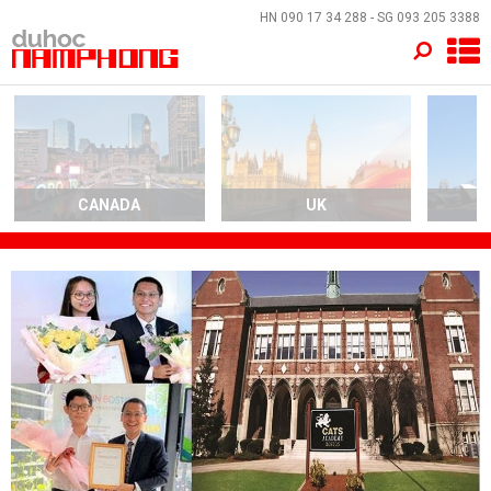
×
HN
090 17 34 288
- SG
093 205 3388
TRANG CHỦ
QUỐC GIA
EVENTS
CANADA
UK
A
DỊCH VỤ
VỀ NAM PHONG
LIÊN HỆ