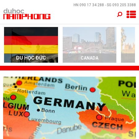
×
HN
090 17 34 288
- SG
093 205 3388
TRANG CHỦ
QUỐC GIA
EVENTS
DU HỌC ĐỨC
CANADA
DỊCH VỤ
VỀ NAM PHONG
LIÊN HỆ