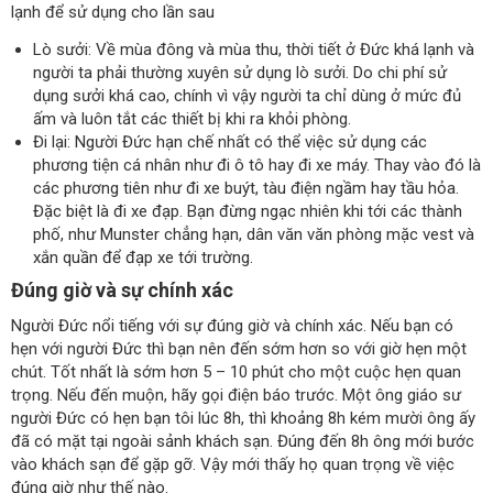
lạnh để sử dụng cho lần sau
Lò sưởi: Về mùa đông và mùa thu, thời tiết ở Đức khá lạnh và
người ta phải thường xuyên sử dụng lò sưởi. Do chi phí sử
dụng sưởi khá cao, chính vì vậy người ta chỉ dùng ở mức đủ
ấm và luôn tắt các thiết bị khi ra khỏi phòng.
Đi lại: Người Đức hạn chế nhất có thể việc sử dụng các
phương tiện cá nhân như đi ô tô hay đi xe máy. Thay vào đó là
các phương tiên như đi xe buýt, tàu điện ngầm hay tầu hỏa.
Đặc biệt là đi xe đạp. Bạn đừng ngạc nhiên khi tới các thành
phố, như Munster chẳng hạn, dân văn văn phòng mặc vest và
xắn quần để đạp xe tới trường.
Đúng giờ và sự chính xác
Người Đức nổi tiếng với sự đúng giờ và chính xác. Nếu bạn có
hẹn với người Đức thì bạn nên đến sớm hơn so với giờ hẹn một
chút. Tốt nhất là sớm hơn 5 – 10 phút cho một cuộc hẹn quan
trọng. Nếu đến muộn, hãy gọi điện báo trước. Một ông giáo sư
người Đức có hẹn bạn tôi lúc 8h, thì khoảng 8h kém mười ông ấy
đã có mặt tại ngoài sảnh khách sạn. Đúng đến 8h ông mới bước
vào khách sạn để gặp gỡ. Vậy mới thấy họ quan trọng về việc
đúng giờ như thế nào.