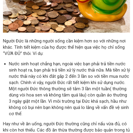
Người Đức là những người sống cần kiệm hơn so với những nơi
khác. Tính tiết kiệm của họ được thể hiện qua việc họ chỉ sống
“VỪA ĐỦ” thôi. Ví dụ:
Nước sinh hoạt chẳng hạn, ngoài việc bạn phải trả tiền nước
sinh hoạt ra, bạn phải trả tiền xử lý nước thải nữa. Mà tiền xử lý
nước thải này có khi đắt gắp 2 đến 3 lần so với tiền mua nước
sạch. Chính vì vậy, người Đức rất tiết kiệm khi sử dụng nước.
Một người Đức thông thường sẽ tắm 3 lần một tuần( thường
dùng vòi hoa sen và không tắm quá lâu) còn quần áo thường
3 ngày giặt một lần. Vì môi trường tại Đức khá sạch, hầu như
không có bụi nên bạn không nên quá lo lắng về vấn đề vệ sinh
cơ thể.
Hay như về ăn uống, người Đức thường cũng chỉ nấu vừa đủ, có
khi còn hơi thiếu. Các đồ ăn thừa thường được bảo quản trong tủ