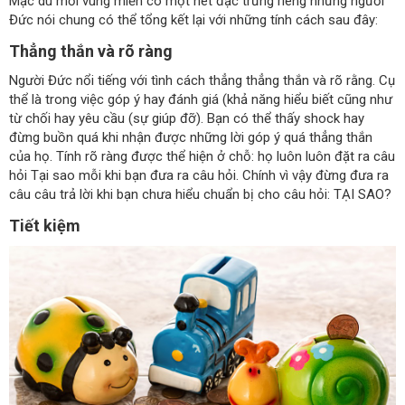
Mặc dù mỗi vùng miền có một nét đặc trưng riêng nhưng người
Đức nói chung có thể tổng kết lại với những tính cách sau đây:
Thẳng thắn và rõ ràng
Người Đức nổi tiếng với tình cách thẳng thẳng thắn và rõ rằng. Cụ
thể là trong việc góp ý hay đánh giá (khả năng hiểu biết cũng như
từ chối hay yêu cầu (sự giúp đỡ). Bạn có thể thấy shock hay
đừng buồn quá khi nhận được những lời góp ý quá thẳng thắn
của họ. Tính rõ ràng được thể hiện ở chỗ: họ luôn luôn đặt ra câu
hỏi Tại sao mỗi khi bạn đưa ra câu hỏi. Chính vì vậy đừng đưa ra
câu câu trả lời khi bạn chưa hiểu chuẩn bị cho câu hỏi: TẠI SAO?
Tiết kiệm