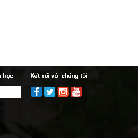
u học
Kết nối với chúng tôi