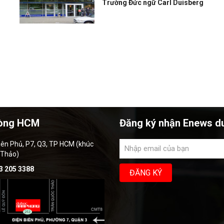
Trường Đức ngữ Carl Duisberg
òng HCM
Đăng ký nhận Enews d
iên Phủ, P7, Q3, TP HCM (khúc
 Thảo)
3 205 3388