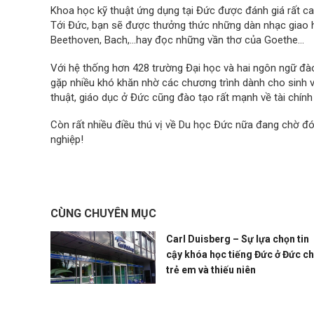
Khoa học kỹ thuật ứng dụng tại Đức được đánh giá rất cao
Tới Đức, bạn sẽ được thưởng thức những dàn nhạc giao hư
Beethoven, Bach,…hay đọc những vần thơ của Goethe…
Với hệ thống hơn 428 trường Đại học và hai ngôn ngữ đào
gặp nhiều khó khăn nhờ các chương trình dành cho sinh vi
thuật, giáo dục ở Đức cũng đào tạo rất mạnh về tài chính
Còn rất nhiều điều thú vị về Du học Đức nữa đang chờ đ
nghiệp!
CÙNG CHUYÊN MỤC
Carl Duisberg – Sự lựa chọn tin
cậy khóa học tiếng Đức ở Đức c
trẻ em và thiếu niên