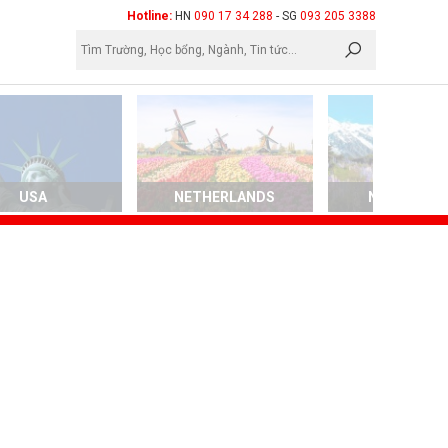
×
Hotline:
HN
090 17 34 288
- SG
093 205 3388
USA
NETHERLANDS
NEW ZEALA