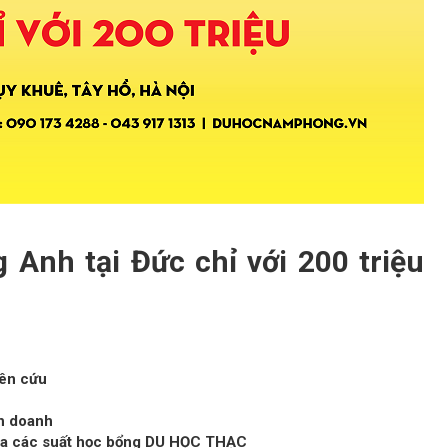
 Anh tại Đức chỉ với 200 triệu
iên cứu
nh doanh
ua các suất học bổng DU HỌC THẠC