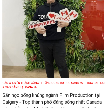
CÂU CHUYỆN THÀNH CÔNG
| TỔNG QUAN DU HỌC CANADA
| HỌC ĐẠI HỌC
& CAO ĐẲNG TẠI CANADA
Săn học bổng khủng ngành Film Production tại
Calgary - Top thành phố đáng sống nhất Canada