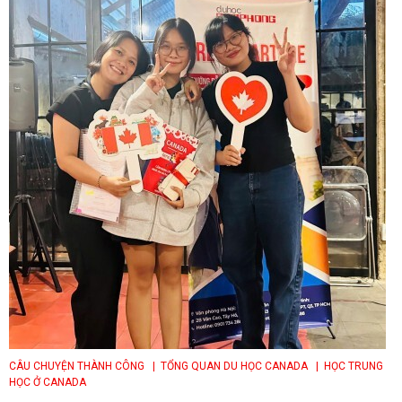
CÂU CHUYỆN THÀNH CÔNG
| TỔNG QUAN DU HỌC CANADA
| HỌC TRUNG
HỌC Ở CANADA