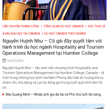
CÂU CHUYỆN THÀNH CÔNG
| TỔNG QUAN DU HỌC CANADA
| HỌC THẠC SĨ
& SAU ĐẠI HỌC TẠI CANADA
| DU HỌC CANADA THEO NGÀNH
Nguyễn Huỳnh Như – Cô gái đầy quyết tâm với
hành trình du học ngành Hospitality and Tourism
Operations Management tại Humber College
24/07/2025
Nguyễn Huỳnh Như – tân sinh viên chương trình Hospitality and
Tourism Operations Management tại Humber College, Canada – là
một trong những học sinh mà Nam Phong đặc biệt ấn tượng bởi sự
chăm chỉ, chủ động và cực kỳ đúng giờ trong suốt quá trình làm hồ
sơ...
Mai Quang Minh – Nhiếp ảnh gia đa tài và Phó chủ tịch tài năng
của Hội sinh viên Humber...