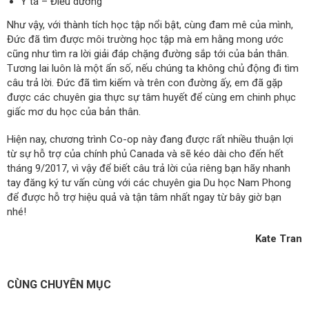
Y tá – Điều dưỡng
Như vậy, với thành tích học tập nổi bật, cùng đam mê của mình,
Đức đã tìm được môi trường học tập mà em hằng mong ước
cũng như tìm ra lời giải đáp chặng đường sắp tới của bản thân.
Tương lai luôn là một ẩn số, nếu chúng ta không chủ động đi tìm
câu trả lời. Đức đã tìm kiếm và trên con đường ấy, em đã gặp
được các chuyên gia thực sự tâm huyết để cùng em chinh phục
giấc mơ du học của bản thân.
Hiện nay, chương trình Co-op này đang được rất nhiều thuận lợi
từ sự hỗ trợ của chính phủ Canada và sẽ kéo dài cho đến hết
tháng 9/2017, vì vậy để biết câu trả lời của riêng bạn hãy nhanh
tay đăng ký tư vấn cùng với các chuyên gia Du học Nam Phong
để được hỗ trợ hiệu quả và tận tâm nhất ngay từ bây giờ bạn
nhé!
Kate Tran
CÙNG CHUYÊN MỤC