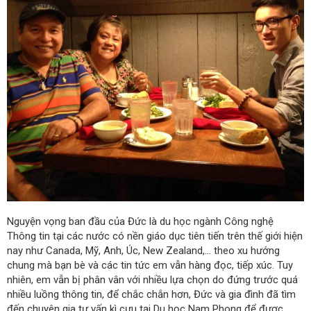
Nguyện vọng ban đầu của Đức là du học ngành Công nghệ
Thông tin tại các nước có nền giáo dục tiên tiến trên thế giới hiện
nay như Canada, Mỹ, Anh, Úc, New Zealand,… theo xu hướng
chung mà bạn bè và các tin tức em vẫn hàng đọc, tiếp xúc. Tuy
nhiên, em vẫn bị phân vân với nhiều lựa chọn do đứng trước quá
nhiều luồng thông tin, để chắc chắn hơn, Đức và gia đình đã tìm
đến chuyên gia tư vấn kì cựu tại Du học Nam Phong để được