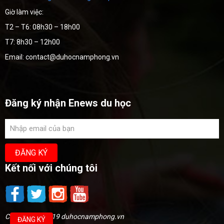
Giờ làm việc:
T2 – T6: 08h30 – 18h00
T7: 8h30 – 12h00
Email: contact@duhocnamphong.vn
Đăng ký nhận Enews du học
Kết nối với chúng tôi
Copyright @2019 duhocnamphong.vn
ĐĂNG KÝ