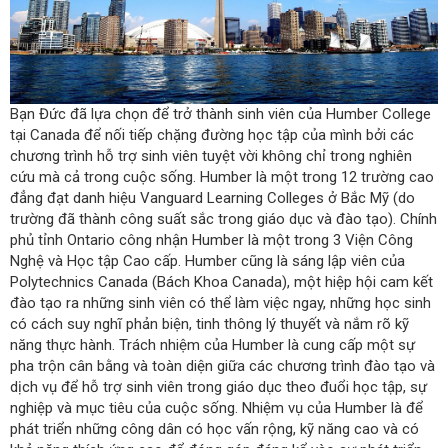
Bạn Đức đã lựa chọn để trở thành sinh viên của Humber College
tại Canada để nối tiếp chặng đường học tập của mình bởi các
chương trình hỗ trợ sinh viên tuyệt vời không chỉ trong nghiên
cứu mà cả trong cuộc sống. Humber là một trong 12 trường cao
đẳng đạt danh hiệu Vanguard Learning Colleges ở Bắc Mỹ (do
trường đã thành công suất sắc trong giáo dục và đào tạo). Chính
phủ tỉnh Ontario công nhận Humber là một trong 3 Viện Công
Nghệ và Học tập Cao cấp. Humber cũng là sáng lập viên của
Polytechnics Canada (Bách Khoa Canada), một hiệp hội cam kết
đào tạo ra những sinh viên có thể làm việc ngay, những học sinh
có cách suy nghĩ phản biện, tinh thông lý thuyết và nắm rõ kỹ
năng thực hành. Trách nhiệm của Humber là cung cấp một sự
pha trộn cân bằng và toàn diện giữa các chương trình đào tạo và
dịch vụ để hỗ trợ sinh viên trong giáo dục theo đuổi học tập, sự
nghiệp và mục tiêu của cuộc sống. Nhiệm vụ của Humber là để
phát triển những công dân có học vấn rộng, kỹ năng cao và có