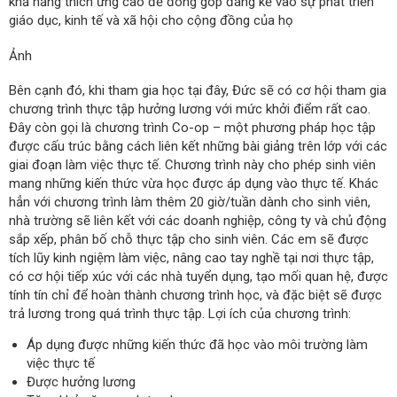
khả năng thích ứng cao để đóng góp đáng kể vào sự phát triển
giáo dục, kinh tế và xã hội cho cộng đồng của họ
Ảnh
Bên cạnh đó, khi tham gia học tại đây, Đức sẽ có cơ hội tham gia
chương trình thực tập hưởng lương với mức khởi điểm rất cao.
Đây còn gọi là chương trình Co-op – một phương pháp học tập
được cấu trúc bằng cách liên kết những bài giảng trên lớp với các
giai đoạn làm việc thực tế. Chương trình này cho phép sinh viên
mang những kiến thức vừa học được áp dụng vào thực tế. Khác
hẳn với chương trình làm thêm 20 giờ/tuần dành cho sinh viên,
nhà trường sẽ liên kết với các doanh nghiệp, công ty và chủ động
sắp xếp, phân bố chỗ thực tập cho sinh viên. Các em sẽ được
tích lũy kinh ngiệm làm việc, nâng cao tay nghề tại nơi thực tập,
có cơ hội tiếp xúc với các nhà tuyển dụng, tạo mối quan hệ, được
tính tín chỉ để hoàn thành chương trình học, và đặc biệt sẽ được
trả lương trong quá trình thực tập. Lợi ích của chương trình:
Áp dụng được những kiến thức đã học vào môi trường làm
việc thực tế
Được hưởng lương