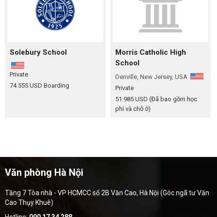
Solebury School
Morris Catholic High
School
Private
Denville, New Jersey, USA
74.555 USD
Boarding
Private
51.985 USD
(Đã bao gồm học
phí và chỗ ở)
Văn phòng Hà Nội
Tầng 7 Tòa nhà - VP HCMCC số 2B Văn Cao, Hà Nội (Góc ngã tư Văn
Cao Thụy Khuê)