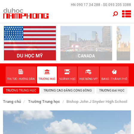
×
HN
090 17 34 288
- SG
093 205 3388
TRANG CHỦ
QUỐC GIA
EVENTS
DU HỌC MỸ
CANADA
DỊCH VỤ
TIN TỨC - HƯỚNG DẪN
TRƯỜNG HỌC
NGÀNH HỌC
HỌC BỔNG MỸ
BANG - THÀNH PHỐ
VỀ NAM PHONG
TRƯỜNG TRUNG HỌC
TRƯỜNG CAO ĐẲNG CỘNG ĐỒNG
TRƯỜNG ĐẠI HỌC
LIÊN HỆ
Trang chủ
Trường Trung học
Bishop John J Snyder High School