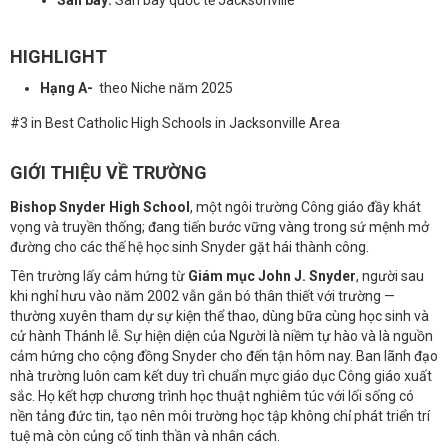
Sân bay:
Sân bay quốc tế Jacksonville
HIGHLIGHT
Hạng A-
theo Niche năm 2025
#3 in Best Catholic High Schools in Jacksonville Area
GIỚI THIỆU VỀ TRƯỜNG
Bishop Snyder High School
, một ngôi trường Công giáo đầy khát
vọng và truyền thống; đang tiến bước vững vàng trong sứ mệnh mở
đường cho các thế hệ học sinh Snyder gặt hái thành công.
Tên trường lấy cảm hứng từ
Giám mục John J. Snyder
, người sau
khi nghỉ hưu vào năm 2002 vẫn gắn bó thân thiết với trường —
thường xuyên tham dự sự kiện thể thao, dùng bữa cùng học sinh và
cử hành Thánh lễ. Sự hiện diện của Người là niềm tự hào và là nguồn
cảm hứng cho cộng đồng Snyder cho đến tận hôm nay. Ban lãnh đạo
nhà trường luôn cam kết duy trì chuẩn mực giáo dục Công giáo xuất
sắc. Họ kết hợp chương trình học thuật nghiêm túc với lối sống có
nền tảng đức tin, tạo nên môi trường học tập không chỉ phát triển trí
tuệ mà còn củng cố tinh thần và nhân cách.