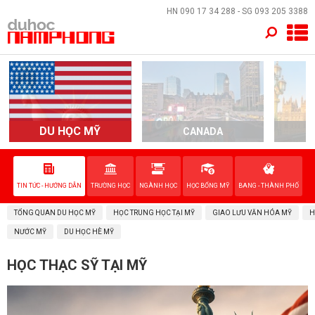
×
HN
090 17 34 288
- SG
093 205 3388
TRANG CHỦ
QUỐC GIA
EVENTS
DU HỌC MỸ
CANADA
DỊCH VỤ
TIN TỨC - HƯỚNG DẪN
TRƯỜNG HỌC
NGÀNH HỌC
HỌC BỔNG MỸ
BANG - THÀNH PHỐ
VỀ NAM PHONG
TỔNG QUAN DU HỌC MỸ
HỌC TRUNG HỌC TẠI MỸ
GIAO LƯU VĂN HÓA MỸ
H
LIÊN HỆ
NƯỚC MỸ
DU HỌC HÈ MỸ
HỌC THẠC SỸ TẠI MỸ