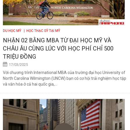
DU HỌC MỸ
| HỌC THẠC SỸ TẠI MỸ
NHẬN 02 BẰNG MBA TỪ ĐẠI HỌC MỸ VÀ
CHÂU ÂU CÙNG LÚC VỚI HỌC PHÍ CHỈ 500
TRIỆU ĐỒNG
17/03/2025
Với chương trình International MBA của trường đại học University of
North Carolina Wilmington (UNCW) bạn có cơ hội trải nghiệm học tập
và văn hóa ở cả hai quốc gia,...