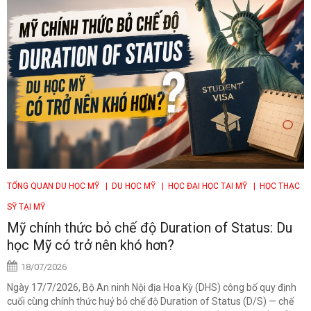
TỔNG QUAN DU HỌC MỸ
| DU HỌC MỸ
| HỌC ĐẠI HỌC TẠI MỸ
| HỌC THẠC
SỸ TẠI MỸ
Mỹ chính thức bỏ chế độ Duration of Status: Du
học Mỹ có trở nên khó hơn?
18/07/2026
Ngày 17/7/2026, Bộ An ninh Nội địa Hoa Kỳ (DHS) công bố quy định
cuối cùng chính thức huỷ bỏ chế độ Duration of Status (D/S) — chế