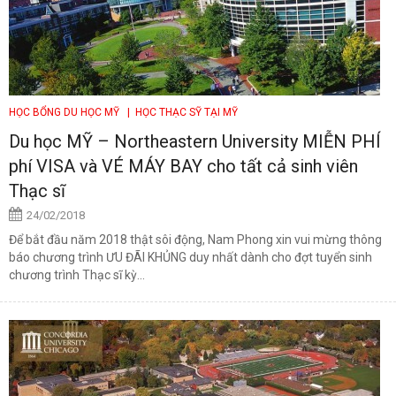
HỌC BỔNG DU HỌC MỸ
| HỌC THẠC SỸ TẠI MỸ
Du học MỸ – Northeastern University MIỄN PHÍ
phí VISA và VÉ MÁY BAY cho tất cả sinh viên
Thạc sĩ
24/02/2018
Để bắt đầu năm 2018 thật sôi động, Nam Phong xin vui mừng thông
báo chương trình ƯU ĐÃI KHỦNG duy nhất dành cho đợt tuyển sinh
chương trình Thạc sĩ kỳ...