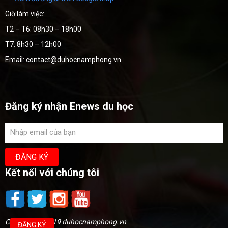
Giờ làm việc:
T2 – T6: 08h30 – 18h00
T7: 8h30 – 12h00
Email: contact@duhocnamphong.vn
Đăng ký nhận Enews du học
Kết nối với chúng tôi
Copyright @2019 duhocnamphong.vn
ĐĂNG KÝ