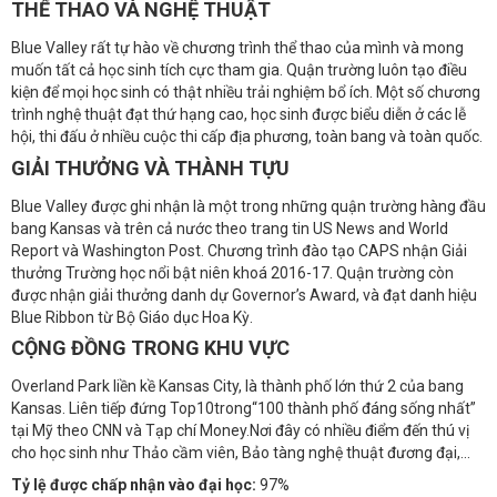
THỂ THAO VÀ NGHỆ THUẬT
Blue Valley rất tự hào về chương trình thể thao của mình và mong
muốn tất cả học sinh tích cực tham gia. Quận trường luôn tạo điều
kiện để mọi học sinh có thật nhiều trải nghiệm bổ ích. Một số chương
trình nghệ thuật đạt thứ hạng cao, học sinh được biểu diễn ở các lễ
hội, thi đấu ở nhiều cuộc thi cấp địa phương, toàn bang và toàn quốc.
GIẢI THƯỞNG VÀ THÀNH TỰU
Blue Valley được ghi nhận là một trong những quận trường hàng đầu
bang Kansas và trên cả nước theo trang tin US News and World
Report và Washington Post. Chương trình đào tạo CAPS nhận Giải
thưởng Trường học nổi bật niên khoá 2016-17. Quận trường còn
được nhận giải thưởng danh dự Governor’s Award, và đạt danh hiệu
Blue Ribbon từ Bộ Giáo dục Hoa Kỳ.
CỘNG ĐỒNG TRONG KHU VỰC
Overland Park liền kề Kansas City, là thành phố lớn thứ 2 của bang
Kansas. Liên tiếp đứng Top10trong“100 thành phố đáng sống nhất”
tại Mỹ theo CNN và Tạp chí Money.Nơi đây có nhiều điểm đến thú vị
cho học sinh như Thảo cầm viên, Bảo tàng nghệ thuật đương đại,...
Tỷ lệ được chấp nhận vào đại học:
97%