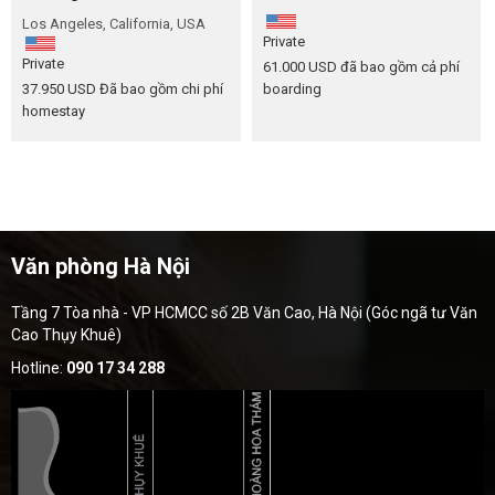
Los Angeles, California, USA
Private
Private
61.000 USD
đã bao gồm cả phí
37.950 USD
Đã bao gồm chi phí
boarding
homestay
Văn phòng Hà Nội
Tầng 7 Tòa nhà - VP HCMCC số 2B Văn Cao, Hà Nội (Góc ngã tư Văn
Cao Thụy Khuê)
Hotline:
090 17 34 288