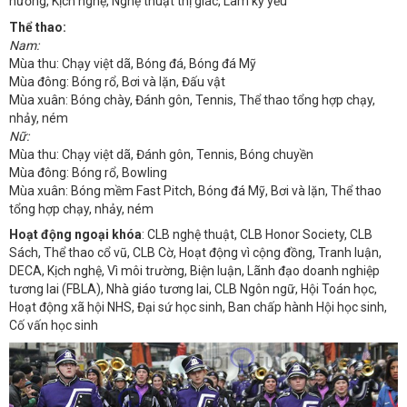
hưởng, Kịch nghệ, Nghệ thuật thị giác, Làm kỷ yếu
Thể thao:
Nam:
Mùa thu: Chạy việt dã, Bóng đá, Bóng đá Mỹ
Mùa đông: Bóng rổ, Bơi và lặn, Đấu vật
Mùa xuân: Bóng chày, Đánh gôn, Tennis, Thể thao tổng hợp chạy,
nhảy, ném
Nữ:
Mùa thu: Chạy việt dã, Đánh gôn, Tennis, Bóng chuyền
Mùa đông: Bóng rổ, Bowling
Mùa xuân: Bóng mềm Fast Pitch, Bóng đá Mỹ, Bơi và lặn, Thể thao
tổng hợp chạy, nhảy, ném
Hoạt động ngoại khóa
: CLB nghệ thuật, CLB Honor Society, CLB
Sách, Thể thao cổ vũ, CLB Cờ, Hoạt động vì cộng đồng, Tranh luận,
DECA, Kịch nghệ, Vì môi trường, Biện luận, Lãnh đạo doanh nghiệp
tương lai (FBLA), Nhà giáo tương lai, CLB Ngôn ngữ, Hội Toán học,
Hoạt động xã hội NHS, Đại sứ học sinh, Ban chấp hành Hội học sinh,
Cố vấn học sinh