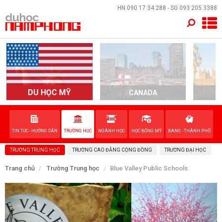
×
HN
090 17 34 288
- SG
093 205 3388
TRANG CHỦ
QUỐC GIA
EVENTS
DU HỌC MỸ
CANADA
DỊCH VỤ
TIN TỨC - HƯỚNG DẪN
TRƯỜNG HỌC
NGÀNH HỌC
HỌC BỔNG MỸ
BANG - THÀNH PHỐ
VỀ NAM PHONG
TRƯỜNG TRUNG HỌC
TRƯỜNG CAO ĐẲNG CỘNG ĐỒNG
TRƯỜNG ĐẠI HỌC
LIÊN HỆ
Trang chủ
Trường Trung học
Blue Valley Public Schools