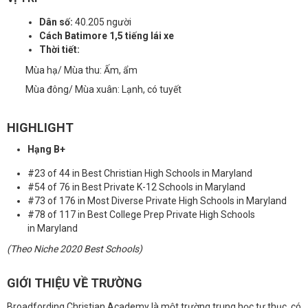
Dân số:
40.205 người
Cách Batimore 1,5 tiếng lái xe
Thời tiết:
Mùa hạ/ Mùa thu: Ấm, ẩm
Mùa đông/ Mùa xuân: Lạnh, có tuyết
HIGHLIGHT
Hạng B+
#23 of 44 in Best Christian High Schools in Maryland
#54 of 76 in Best Private K-12 Schools in Maryland
#73 of 176 in Most Diverse Private High Schools in Maryland
#78 of 117 in Best College Prep Private High Schools
in Maryland
(Theo Niche 2020 Best Schools)
GIỚI THIỆU VỀ TRƯỜNG
Broadfording Christian Academy là một trường trung học tư thục, có