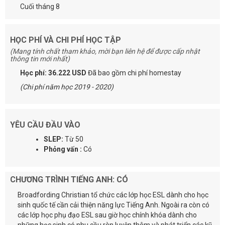
Cuối tháng 8
HỌC PHÍ VÀ CHI PHÍ HỌC TẬP
(Mang tính chất tham khảo, mời bạn liên hệ để được cấp nhật
thông tin mới nhất)
Học phí: 36.222 USD
Đã bao gồm chi phí homestay
(Chi phí năm học 2019 - 2020)
YÊU CẦU ĐẦU VÀO
SLEP:
Từ 50
Phỏng vấn :
Có
CHƯƠNG TRÌNH TIẾNG ANH: CÓ
Broadfording Christian tổ chức các lớp học ESL dành cho học
sinh quốc tế cần cải thiện năng lực Tiếng Anh. Ngoài ra còn có
các lớp học phụ đạo ESL sau giờ học chính khóa dành cho
những học sinh có nhu cầu rèn luyện thêm và phát triển các kỹ