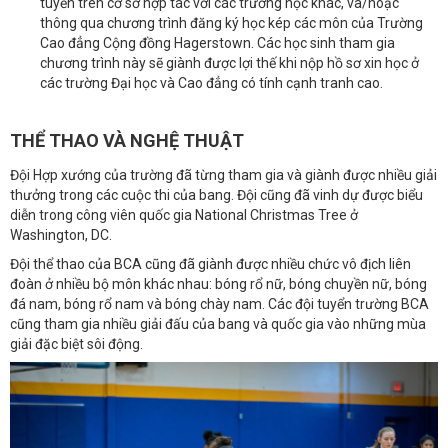
tuyến trên cơ sở hợp tác với các trường học khác, và/hoặc
thông qua chương trình đăng ký học kép các môn của Trường
Cao đẳng Cộng đồng Hagerstown. Các học sinh tham gia
chương trình này sẽ giành được lợi thế khi nộp hồ sơ xin học ở
các trường Đại học và Cao đẳng có tính cạnh tranh cao.
THỂ THAO VÀ NGHỆ THUẬT
Đội Hợp xướng của trường đã từng tham gia và giành được nhiều giải
thưởng trong các cuộc thi của bang. Đội cũng đã vinh dự được biểu
diễn trong công viên quốc gia National Christmas Tree ở
Washington, DC.
Đội thể thao của BCA cũng đã giành được nhiều chức vô địch liên
đoàn ở nhiều bộ môn khác nhau: bóng rổ nữ, bóng chuyền nữ, bóng
đá nam, bóng rổ nam và bóng chày nam. Các đội tuyển trường BCA
cũng tham gia nhiều giải đấu của bang và quốc gia vào những mùa
giải đặc biệt sôi động.