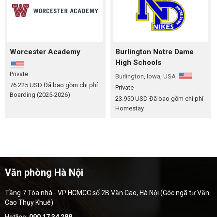
Worcester Academy
Burlington Notre Dame
High Schools
Private
Burlington, Iowa, USA
76.225 USD
Đã bao gồm chi phí
Private
Boarding (2025-2026)
23.950 USD
Đã bao gồm chi phí
Homestay
Văn phòng Hà Nội
Tầng 7 Tòa nhà - VP HCMCC số 2B Văn Cao, Hà Nội (Góc ngã tư Văn
Cao Thụy Khuê)
Hotline:
090 17 34 288