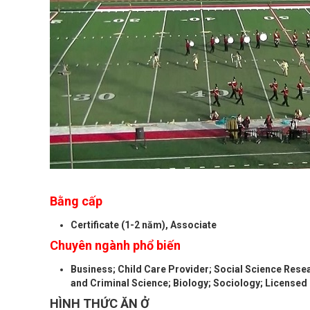
Bằng cấp
Certificate (1-2 năm), Associate
Chuyên ngành phổ biến
Business; Child Care Provider; Social Science Res
and Criminal Science; Biology; Sociology; Licensed
HÌNH THỨC ĂN Ở