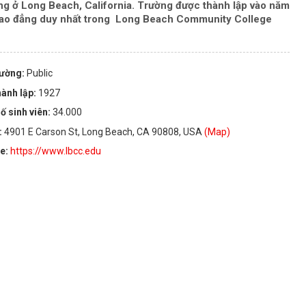
ng ở Long Beach, California. Trường được thành lập vào năm
 cao đẳng duy nhất trong Long Beach Community College
rường:
Public
ành lập:
1927
ố sinh viên:
34.000
:
4901 E Carson St, Long Beach, CA 90808, USA
(Map)
te:
https://www.lbcc.edu