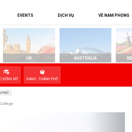
EVENTS
DỊCH VỤ
VỀ NAM PHONG
UK
AUSTRALIA
N
C BỔNG MỸ
BANG - THÀNH PHỐ
I HỌC
 College