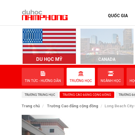
QUỐC GIA
TRANG CHỦ
QUỐC GIA
EVENTS
DU HỌC MỸ
D
CANADA
DỊCH VỤ
TIN TỨC - HƯỚNG DẪN
TRƯỜNG HỌC
NGÀNH HỌC
HỌ
VỀ NAM PHONG
TRƯỜNG TRUNG HỌC
TRƯỜNG CAO ĐẲNG CỘNG ĐỒNG
TRƯỜNG ĐẠ
LIÊN HỆ
Trang chủ
Trường Cao đẳng cộng đồng
Long Beach City