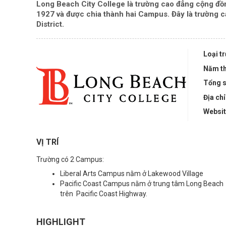
Long Beach City College là trường cao đẳng cộng đồ
1927 và được chia thành hai Campus. Đây là trường
District.
Loại t
Năm th
Tổng s
Địa chỉ
Websi
VỊ TRÍ
Trường có 2 Campus:
Liberal Arts Campus nằm ở Lakewood Village
Pacific Coast Campus nằm ở trung tâm Long Beach
trên Pacific Coast Highway.
HIGHLIGHT