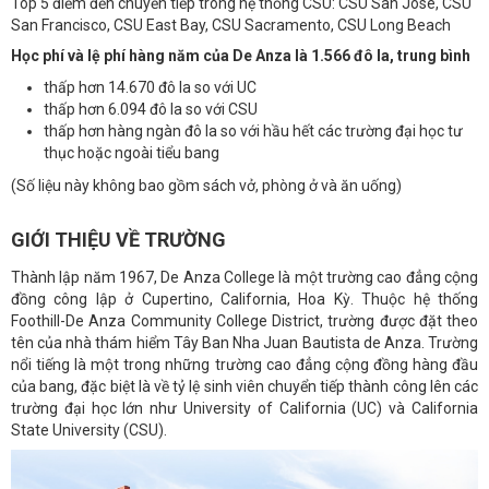
Top 5 điểm đến chuyển tiếp trong hệ thống CSU: CSU San José, CSU
San Francisco, CSU East Bay, CSU Sacramento, CSU Long Beach
Học phí và lệ phí hàng năm của De Anza là 1.566 đô la, trung bình
thấp hơn 14.670 đô la so với UC
thấp hơn 6.094 đô la so với CSU
thấp hơn hàng ngàn đô la so với hầu hết các trường đại học tư
thục hoặc ngoài tiểu bang
(Số liệu này không bao gồm sách vở, phòng ở và ăn uống)
GIỚI THIỆU VỀ TRƯỜNG
Thành lập năm 1967, De Anza College là một trường cao đẳng cộng
đồng công lập ở Cupertino, California, Hoa Kỳ. Thuộc hệ thống
Foothill-De Anza Community College District, trường được đặt theo
tên của nhà thám hiểm Tây Ban Nha Juan Bautista de Anza. Trường
nổi tiếng là một trong những trường cao đẳng cộng đồng hàng đầu
của bang, đặc biệt là về tỷ lệ sinh viên chuyển tiếp thành công lên các
trường đại học lớn như University of California (UC) và California
State University (CSU).