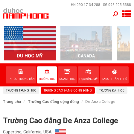
×
HN
090 17 34 288
- SG
093 205 3388
TRANG CHỦ
QUỐC GIA
EVENTS
DU HỌC MỸ
CANADA
DỊCH VỤ
TIN TỨC - HƯỚNG DẪN
TRƯỜNG HỌC
NGÀNH HỌC
HỌC BỔNG MỸ
BANG - THÀNH PHỐ
VỀ NAM PHONG
TRƯỜNG TRUNG HỌC
TRƯỜNG CAO ĐẲNG CỘNG ĐỒNG
TRƯỜNG ĐẠI HỌC
LIÊN HỆ
Trang chủ
Trường Cao đẳng cộng đồng
De Anza College
Trường Cao đẳng De Anza College
Cupertino, California, USA.