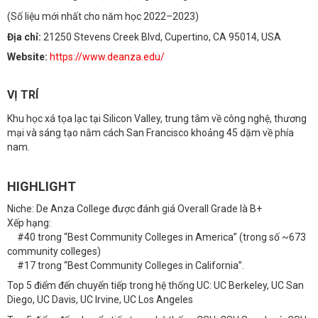
(Số liệu mới nhất cho năm học 2022–2023)
Địa chỉ:
21250 Stevens Creek Blvd, Cupertino, CA 95014, USA
Website:
https://www.deanza.edu/
VỊ TRÍ
Khu học xá tọa lạc tại Silicon Valley, trung tâm về công nghệ, thương
mại và sáng tạo nằm cách San Francisco khoảng 45 dặm về phía
nam.
HIGHLIGHT
Niche: De Anza College được đánh giá Overall Grade là B+
Xếp hạng:
#40 trong “Best Community Colleges in America” (trong số ~673
community colleges)
#17 trong “Best Community Colleges in California”.
Top 5 điểm đến chuyển tiếp trong hệ thống UC: UC Berkeley, UC San
Diego, UC Davis, UC Irvine, UC Los Angeles