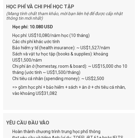
HỌC PHÍ VÀ CHI PHÍ HỌC TẬP
(Mang tính chất tham khảo, mời bạn liên hệ để được cấp nhật
thông tin mới nhất)
Học phí: 10.080 USD
Học phí: US$10,080/năm học (10 tháng)
Các chi phí khác ước tính
Bảo hiểm y tế (health insurance): ~ US$1,527/năm
Sách và vật tư học tập (books & supplies): khoảng
US$1,500/năm
Chi phí ăn ở (homestay, room & board): ~ US$15,000 cho 10
tháng (ước tính ~ US$1,500/tháng)
Chi tiêu cá nhân (spending money): ~ US$2,500
=> gồm học phí + bảo hiểm + sách + ăn ở + chi tiêu cá nhân,
vào khoảng US$31,082
YÊU CẦU ĐẦU VÀO
Hoàn thành chương trình trung học phổ thông
Đạt yêu cầu về tiếng Anh (ví dụ: TOEFL iBT 61+ hoặc IELTS