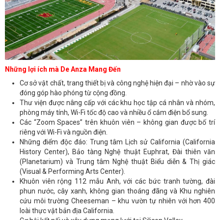
Những lợi ích mà De Anza Mang Đến
Cơ sở vật chất, trang thiết bị và công nghệ hiện đại – nhờ vào sự
đóng góp hào phóng từ cộng đồng.
Thư viện được nâng cấp với các khu học tập cá nhân và nhóm,
phòng máy tính, Wi-Fi tốc độ cao và nhiều ổ cắm điện bổ sung.
Các “Zoom Spaces” trên khuôn viên – không gian được bố trí
riêng với Wi-Fi và nguồn điện.
Những điểm độc đáo: Trung tâm Lịch sử California (California
History Center), Bảo tàng Nghệ thuật Euphrat, Đài thiên văn
(Planetarium) và Trung tâm Nghệ thuật Biểu diễn & Thị giác
(Visual & Performing Arts Center).
Khuôn viên rộng 112 mẫu Anh, với các bức tranh tường, đài
phun nước, cây xanh, không gian thoáng đãng và Khu nghiên
cứu môi trường Cheeseman – khu vườn tự nhiên với hơn 400
loài thực vật bản địa California.