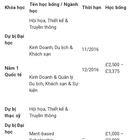
Tên học bổng / Ngành
Khóa học
Thời hạn
Học bổng
học
Hội họa, Thiết kế &
Truyền thông
Dự bị Đại
học
Kinh Doanh, Du lịch &
11/2016
Khách sạn
£2,500 –
Năm 1
12/2016
£3,375
Quốc tế
Kinh Doanh & Quản lý
Du lịch, Khách sạn & Sự
kiện
Dự bị
Hội họa, Thiết kế &
thạc sỹ
Truyền thông
Dự bị Đại
học
Merit-based
£1,000 –
_