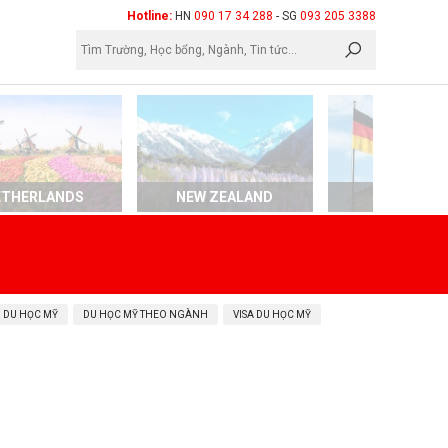
×
Hotline:
HN
090 17 34 288
- SG
093 205 3388
ETHERLANDS
NEW ZEALAND
GERMAN
 DU HỌC MỸ
DU HỌC MỸ THEO NGÀNH
VISA DU HỌC MỸ