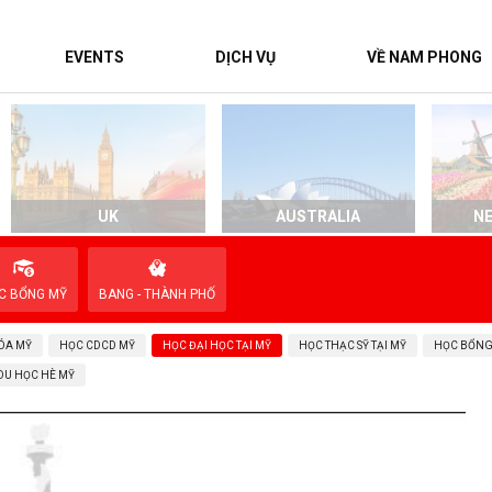
EVENTS
DỊCH VỤ
VỀ NAM PHONG
UK
AUSTRALIA
N
C BỔNG MỸ
BANG - THÀNH PHỐ
ÓA MỸ
HỌC CDCD MỸ
HỌC ĐẠI HỌC TẠI MỸ
HỌC THẠC SỸ TẠI MỸ
HỌC BỔNG
DU HỌC HÈ MỸ