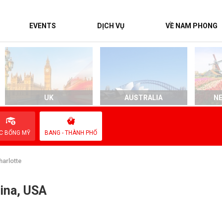
EVENTS
DỊCH VỤ
VỀ NAM PHONG
UK
AUSTRALIA
N
C BỔNG MỸ
BANG - THÀNH PHỐ
harlotte
ina, USA