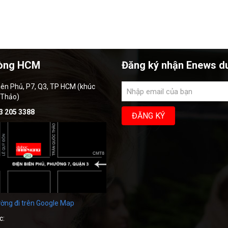
òng HCM
Đăng ký nhận Enews d
iên Phủ, P7, Q3, TP HCM (khúc
 Thảo)
3 205 3388
ờng đi trên Google Map
c: