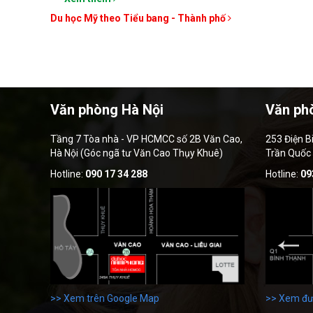
Du học Mỹ theo Tiểu bang - Thành phố
Văn phòng Hà Nội
Văn ph
Tầng 7 Tòa nhà - VP HCMCC số 2B Văn Cao,
253 Điện B
Hà Nội (Góc ngã tư Văn Cao Thụy Khuê)
Trần Quốc
Hotline:
090 17 34 288
Hotline:
09
>> Xem trên Google Map
>> Xem đư