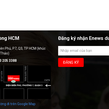
òng HCM
Đăng ký nhận Enews d
iên Phủ, P7, Q3, TP HCM (khúc
 Thảo)
3 205 3388
ờng đi trên Google Map