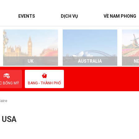
EVENTS
DỊCH VỤ
VỀ NAM PHONG
UK
AUSTRALIA
N
C BỔNG MỸ
BANG - THÀNH PHỐ
laire
, USA