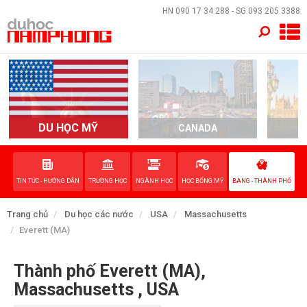
×
HN
090 17 34 288
- SG
093 205 3388
TRANG CHỦ
QUỐC GIA
EVENTS
DU HỌC MỸ
CANADA
DỊCH VỤ
TIN TỨC - HƯỚNG DẪN
TRƯỜNG HỌC
NGÀNH HỌC
HỌC BỔNG MỸ
BANG - THÀNH PHỐ
VỀ NAM PHONG
Trang chủ
Du học các nước
USA
Massachusetts
LIÊN HỆ
Everett (MA)
Thành phố Everett (MA),
Massachusetts , USA