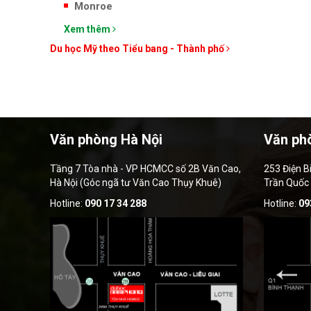
Monroe
Xem thêm
Du học Mỹ theo Tiểu bang - Thành phố
Văn phòng Hà Nội
Văn ph
Tầng 7 Tòa nhà - VP HCMCC số 2B Văn Cao,
253 Điện B
Hà Nội (Góc ngã tư Văn Cao Thụy Khuê)
Trần Quốc
Hotline:
090 17 34 288
Hotline:
09