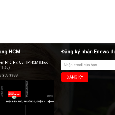
òng HCM
Đăng ký nhận Enews d
iên Phủ, P7, Q3, TP HCM (khúc
 Thảo)
3 205 3388