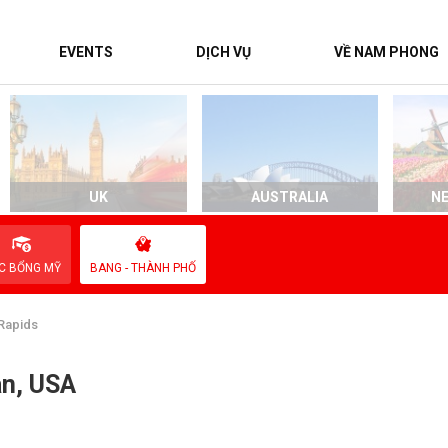
EVENTS
DỊCH VỤ
VỀ NAM PHONG
UK
AUSTRALIA
N
C BỔNG MỸ
BANG - THÀNH PHỐ
Rapids
an, USA