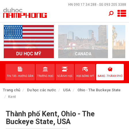
×
HN
090 17 34 288
- SG
093 205 3388
TRANG CHỦ
QUỐC GIA
EVENTS
DU HỌC MỸ
CANADA
DỊCH VỤ
TIN TỨC - HƯỚNG DẪN
TRƯỜNG HỌC
NGÀNH HỌC
HỌC BỔNG MỸ
BANG - THÀNH PHỐ
VỀ NAM PHONG
Trang chủ
Du học các nước
USA
Ohio - The Buckeye State
LIÊN HỆ
Kent
Thành phố Kent, Ohio - The
Buckeye State, USA