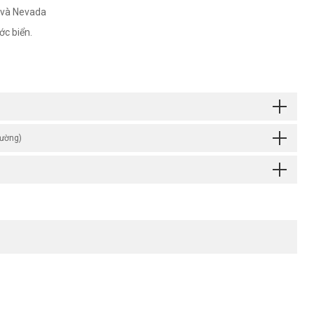
 và Nevada
ớc biển.
rường)