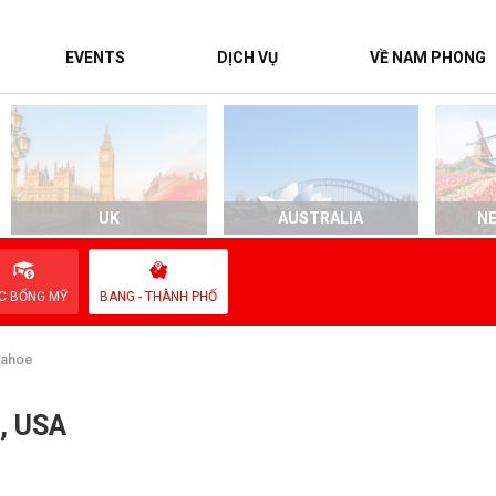
EVENTS
DỊCH VỤ
VỀ NAM PHONG
UK
AUSTRALIA
N
C BỔNG MỸ
BANG - THÀNH PHỐ
Tahoe
a, USA