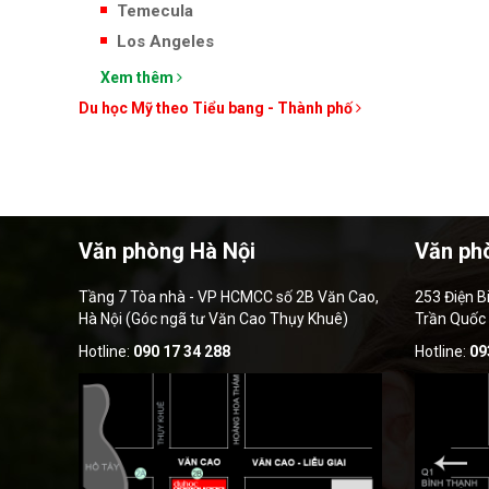
Temecula
Los Angeles
Xem thêm
Du học Mỹ theo Tiểu bang - Thành phố
Văn phòng Hà Nội
Văn ph
Tầng 7 Tòa nhà - VP HCMCC số 2B Văn Cao,
253 Điện B
Hà Nội (Góc ngã tư Văn Cao Thụy Khuê)
Trần Quốc
Hotline:
090 17 34 288
Hotline:
09