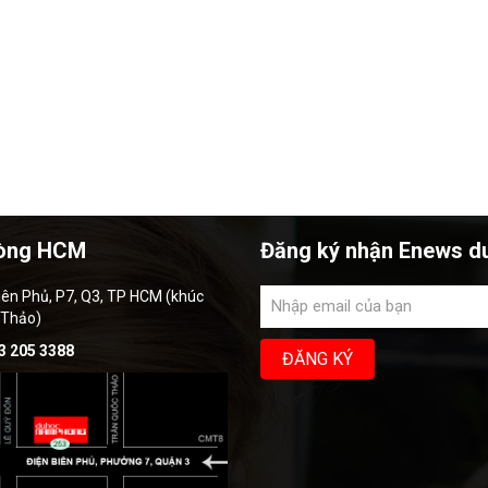
òng HCM
Đăng ký nhận Enews d
iên Phủ, P7, Q3, TP HCM (khúc
 Thảo)
3 205 3388