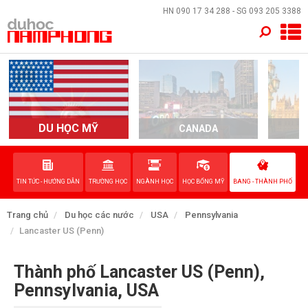
×
HN
090 17 34 288
- SG
093 205 3388
TRANG CHỦ
QUỐC GIA
EVENTS
DU HỌC MỸ
CANADA
DỊCH VỤ
TIN TỨC - HƯỚNG DẪN
TRƯỜNG HỌC
NGÀNH HỌC
HỌC BỔNG MỸ
BANG - THÀNH PHỐ
VỀ NAM PHONG
Trang chủ
Du học các nước
USA
Pennsylvania
LIÊN HỆ
Lancaster US (Penn)
Thành phố Lancaster US (Penn),
Pennsylvania, USA