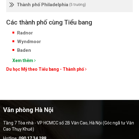
Thành phố Philadelphia
(5 trường)
Các thành phố cùng Tiểu bang
Radnor
Wyndmoor
Baden
Xem thêm
Du học Mỹ theo Tiểu bang - Thành phố
Văn phòng Hà Nội
Tầng 7 Tòa nhà - VP HCMCC số 2B Văn Cao, Hà Nội (Góc ngã tư Văn
Cao Thụy Khuê)
Hotline:
090 17 34 288