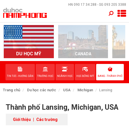
×
HN
090 17 34 288
- SG
093 205 3388
TRANG CHỦ
QUỐC GIA
EVENTS
DU HỌC MỸ
CANADA
DỊCH VỤ
TIN TỨC - HƯỚNG DẪN
TRƯỜNG HỌC
NGÀNH HỌC
HỌC BỔNG MỸ
BANG - THÀNH PHỐ
VỀ NAM PHONG
Trang chủ
Du học các nước
USA
Michigan
Lansing
LIÊN HỆ
Thành phố Lansing, Michigan, USA
Giới thiệu
|
Các trường