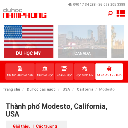
×
HN
090 17 34 288
- SG
093 205 3388
TRANG CHỦ
QUỐC GIA
EVENTS
DU HỌC MỸ
CANADA
DỊCH VỤ
TIN TỨC - HƯỚNG DẪN
TRƯỜNG HỌC
NGÀNH HỌC
HỌC BỔNG MỸ
BANG - THÀNH PHỐ
VỀ NAM PHONG
Trang chủ
Du học các nước
USA
California
Modesto
LIÊN HỆ
Thành phố Modesto, California,
USA
Giới thiệu
|
Các trường