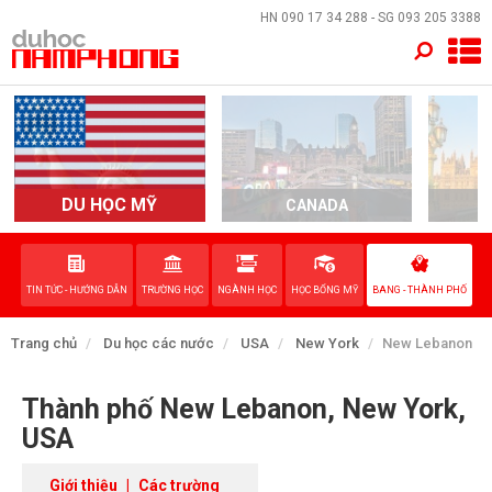
×
HN
090 17 34 288
- SG
093 205 3388
TRANG CHỦ
QUỐC GIA
EVENTS
DU HỌC MỸ
CANADA
DỊCH VỤ
TIN TỨC - HƯỚNG DẪN
TRƯỜNG HỌC
NGÀNH HỌC
HỌC BỔNG MỸ
BANG - THÀNH PHỐ
VỀ NAM PHONG
Trang chủ
Du học các nước
USA
New York
New Lebanon
LIÊN HỆ
Thành phố New Lebanon, New York,
USA
Giới thiệu
|
Các trường