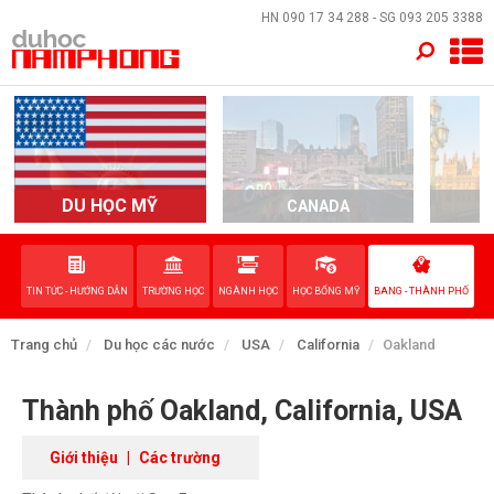
×
HN
090 17 34 288
- SG
093 205 3388
TRANG CHỦ
QUỐC GIA
EVENTS
DU HỌC MỸ
CANADA
DỊCH VỤ
TIN TỨC - HƯỚNG DẪN
TRƯỜNG HỌC
NGÀNH HỌC
HỌC BỔNG MỸ
BANG - THÀNH PHỐ
VỀ NAM PHONG
Trang chủ
Du học các nước
USA
California
Oakland
LIÊN HỆ
Thành phố Oakland, California, USA
Giới thiệu
|
Các trường